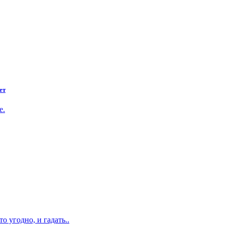
ет
е.
о угодно, и гадать..