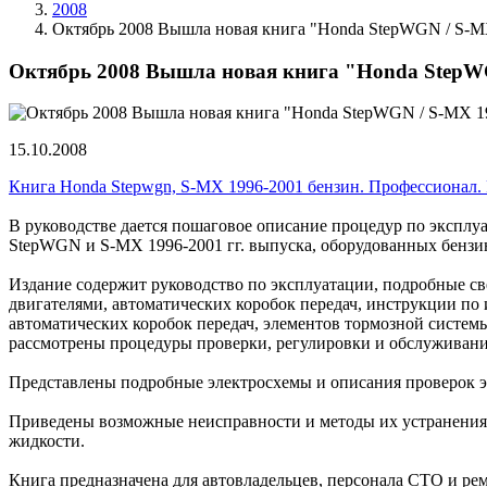
2008
Октябрь 2008 Вышла новая книга "Honda StepWGN / S
Октябрь 2008 Вышла новая книга "Honda Step
15.10.2008
Книга Honda Stepwgn, S-MX 1996-2001 бензин. Профессионал. 
В руководстве дается пошаговое описание процедур по эксп
StepWGN и S-MX 1996-2001 гг. выпуска, оборудованных бензин
Издание содержит руководство по эксплуатации, подробные с
двигателями, автоматических коробок передач, инструкции п
автоматических коробок передач, элементов тормозной систем
рассмотрены процедуры проверки, регулировки и обслуживан
Представлены подробные электросхемы и описания проверок э
Приведены возможные неисправности и методы их устранения,
жидкости.
Книга предназначена для автовладельцев, персонала СТО и ре