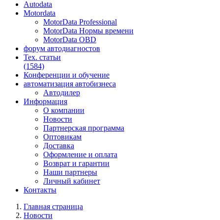
Autodata
Motordata
MotorData Professional
MotorData Нормы времени
MotorData OBD
форум
автодиагностов
Тех. статьи
(1584)
Конференции
и обучение
автоматизация
автобизнеса
Автодилер
Информация
О компании
Новости
Партнерская программа
Оптовикам
Доставка
Оформление и оплата
Возврат и гарантии
Наши партнеры
Личный кабинет
Контакты
Главная страница
Новости