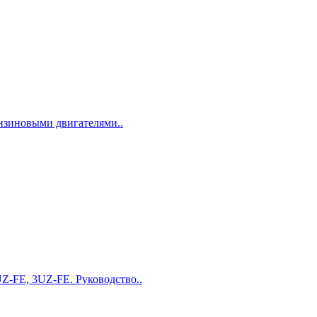
ензиновыми двигателями..
Z-FE, 3UZ-FE. Руководство..