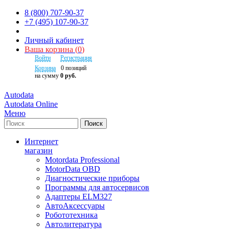
8 (800) 707-90-37
+7 (495) 107-90-37
Личный кабинет
Ваша корзина
(
0
)
Войти
Регистрация
Корзина
0
позиций
на сумму
0 руб.
Autodata
Autodata Online
Меню
Поиск
Интернет
магазин
Motordata Professional
MotorData OBD
Диагностические приборы
Программы для автосервисов
Адаптеры ELM327
АвтоАксессуары
Робототехника
Автолитература