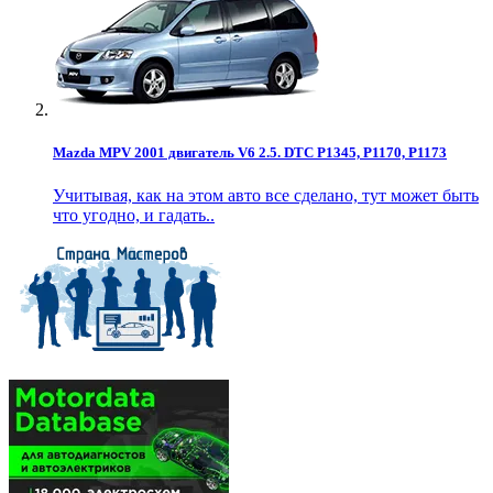
Mazda MPV 2001 двигатель V6 2.5. DTC P1345, P1170, P1173
Учитывая, как на этом авто все сделано, тут может быть
что угодно, и гадать..