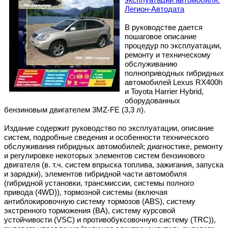
Легион-Aвтодата
В руководстве дается
пошаговое описание
процедур по эксплуатации,
ремонту и техническому
обслуживанию
полноприводных гибридных
автомобилей Lexus RX400h
и Toyota Harrier Hybrid,
оборудованных
бензиновым двигателем 3MZ-FE (3,3 л).
Издание содержит руководство по эксплуатации, описание
систем, подробные сведения и особенности технического
обслуживания гибридных автомобилей; диагностике, ремонту
и регулировке некоторых элементов систем бензинового
двигателя (в. т.ч. систем впрыска топлива, зажигания, запуска
и зарядки), элементов гибридной части автомобиля
(гибридной установки, трансмиссии, системы полного
привода (4WD)), тормозной системы (включая
антиблокировочную систему тормозов (ABS), систему
экстренного торможения (ВА), систему курсовой
устойчивости (VSC) и противобуксовочную систему (TRC)),