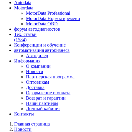
Autodata
Motordata
MotorData Professional
MotorData Нормы времени
MotorData OBD
форум
автодиагностов
Тех. статьи
(1584)
Конференции
и обучение
автоматизация
автобизнеса
Автодилер
Информация
О компании
Новости
Партнерская программа
Оптовикам
Доставка
Оформление и оплата
Возврат и гарантии
Наши партнеры
Личный кабинет
Контакты
Главная страница
Новости