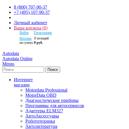
8 (800) 707-90-37
+7 (495) 107-90-37
Личный кабинет
Ваша корзина
(
0
)
Войти
Регистрация
Корзина
0
позиций
на сумму
0 руб.
Autodata
Autodata Online
Меню
Поиск
Интернет
магазин
Motordata Professional
MotorData OBD
Диагностические приборы
Программы для автосервисов
Адаптеры ELM327
АвтоАксессуары
Робототехника
Автолитература