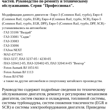
частей. Руководство по ремонту и техническому
обслуживанию. Серия "Профессионал".
Модификации данного двигателя - Евро-3 (Common Rail, турбо), Евро-4
(Common Rail, турбо, EGR), Евро-4 (Common Rail, турбо, SCR), Евро-5
(Common Rail, турбо, EGR, DPF), Евро-5 (Common Rail, турбо, DPF, SCR) -
устанавливались на автомобили:
· ГАЗ 33106 "Валдай"
· ГАЗ-33081 "Садко"
· ГАЗ-33083
· ГАЗ-33096
· ГАЗон NEXT
· МАЗ 4371W1
· ПАЗ-3237, ПАЗ 3237-05 / 4230-05
· ПАЗ-320412-05, ПАЗ-320402-05, ПАЗ 320414-05 "Вектор"
· Foton Aumark BJ 1051/61
· Foton Auman BJ 1113
· Foton BJ 6760
· а также на другие автомобили и спецтехнику китайского производства.
Руководство содержит подробные сведения по техническому
обслуживанию двигателя, ремонту и регулировке механизмов
двигателя, систем смазки и охлаждения, топливной системы,
системы турбонаддува, систем снижения токсичности (EGR и
SCR) и системы электрооборудования двигателя. Приведены