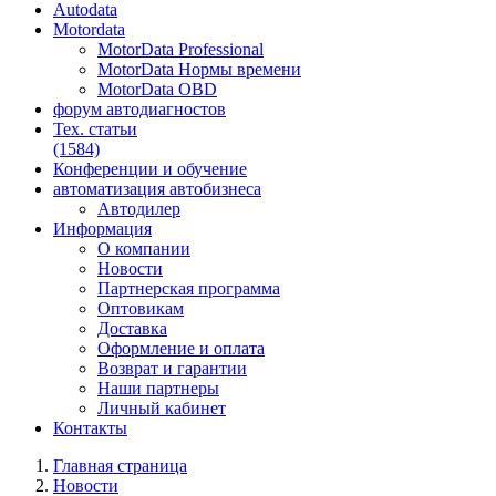
Autodata
Motordata
MotorData Professional
MotorData Нормы времени
MotorData OBD
форум
автодиагностов
Тех. статьи
(1584)
Конференции
и обучение
автоматизация
автобизнеса
Автодилер
Информация
О компании
Новости
Партнерская программа
Оптовикам
Доставка
Оформление и оплата
Возврат и гарантии
Наши партнеры
Личный кабинет
Контакты
Главная страница
Новости