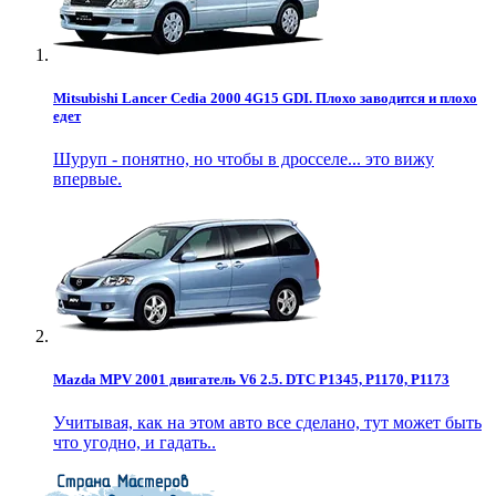
Mitsubishi Lancer Cedia 2000 4G15 GDI. Плохо заводится и плохо
едет
Шуруп - понятно, но чтобы в дросселе... это вижу
впервые.
Mazda MPV 2001 двигатель V6 2.5. DTC P1345, P1170, P1173
Учитывая, как на этом авто все сделано, тут может быть
что угодно, и гадать..