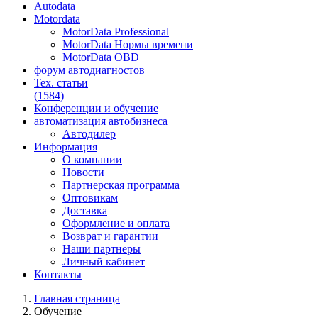
Autodata
Motordata
MotorData Professional
MotorData Нормы времени
MotorData OBD
форум
автодиагностов
Тех. статьи
(1584)
Конференции
и обучение
автоматизация
автобизнеса
Автодилер
Информация
О компании
Новости
Партнерская программа
Оптовикам
Доставка
Оформление и оплата
Возврат и гарантии
Наши партнеры
Личный кабинет
Контакты
Главная страница
Обучение