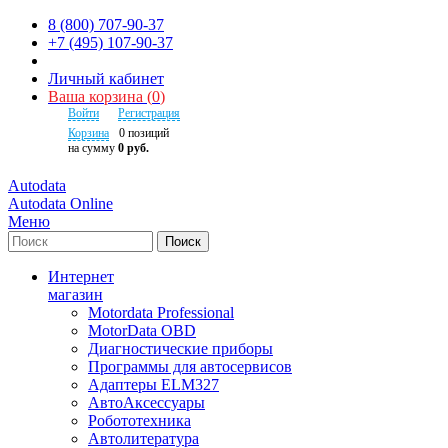
8 (800) 707-90-37
+7 (495) 107-90-37
Личный кабинет
Ваша корзина
(
0
)
Войти
Регистрация
Корзина
0
позиций
на сумму
0 руб.
Autodata
Autodata Online
Меню
Поиск
Интернет
магазин
Motordata Professional
MotorData OBD
Диагностические приборы
Программы для автосервисов
Адаптеры ELM327
АвтоАксессуары
Робототехника
Автолитература