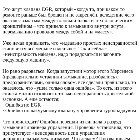
Это жгут клапана EGR, который «когда-то, при каком-то
ремонте раньше был брошен и не закреплён, вследствие чего
оказался зажатым между головкой блока и технологическим
кронштейном – что привело к замыканию внутри жгута,
перемыканию проводов между собой и на «массу».
Уже начал привыкать, что «идеально простых неисправностей
становится всё меньше и меньше». Так и сейчас:
«неисправность найдена, надо порадоваться и загонять
следующую машину».
Но рано радоваться. Когда запустили мотор этого Мерседеса
(предварительно устранили замыкание, разобрались с
предохранителями, одним словом, всё сделали правильно), то
оказалось, что «ушла только одна ошибка». То есть, из всего
списка можно исключить только неисправность дроссельной
заслонки. А еще остаются:
· Ошибка по EGR
· Ошибка по вакуумному клапану управления турбонаддувом
Что происходит? Ошибки перешли из сигнала в разряд
замыкания драйвера управления. Проверка установила, что
присутствует «неисправность цепи управления
исполнительным механизмом». Что делаем? Прозваниваем