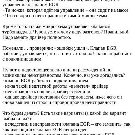
управление клапаном EGR
· Та ножка, которая идёт на управление – она сидит на массе
· Что говорит о неисправности самой микросхемы
Кроме того: эта же микросхема управляет клапаном
турбонаддува. Чувствуете к чему веду разговор? Правильно!
Надо менять драйвер полностью.
Поменяли… проверили: «ошибки ушли». Клапан EGR
работает, управляется, но … опять это «но»! - клапан работает
с подклиниванием.
Ну вот и недостающее звено в цепи рассуждений по
возникшим неисправностям! Конечно, вы уже догадались?
· клапан EGR работал с подклиниванием
· из-за такой нештатной работы «вылетел» драйвер
· неисправность нашли, драйвер заменили
· однако драйвер поставили без термопасты, из-за чего он
снова вышел из строя и спровоцировал неисправности
Что будем делать? Есть такие варианты (а какой бы вариант
выбрали вы?):
· вследствии неисправности клапана EGR – его заменить, так
как имеющийся клапан EGR непригоден
· осуществить программное отключение клапана EGR