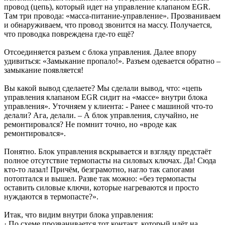
провод (цепь), который идет на управление клапаном EGR.
Там три провода: «масса-питание-управление». Прозваниваем
и обнаруживаем, что провод звонится на массу. Получается,
что проводка повреждена где-то ещё?
Отсоединяется разъем с блока управления. Далее впору
удивиться: «Замыкание пропало!». Разъем одевается обратно –
замыкание появляется!
Вы какой вывод сделаете? Мы сделали вывод, что: «цепь
управления клапаном EGR сидит на «массе» внутри блока
управления». Уточняем у клиента: - Ранее с машиной что-то
делали? Ага, делали. – А блок управления, случайно, не
ремонтировался? Не помнит точно, но «вроде как
ремонтировался».
Понятно. Блок управления вскрывается и взгляду предстаёт
полное отсутствие термопасты на силовых ключах. Да! Сюда
кто-то лазал! Причём, безграмотно, нагло так сапогами
потоптался и вышел. Разве так можно: «без термопасты
оставить силовые ключи, которые нагреваются и просто
нуждаются в термопасте?».
Итак, что видим внутри блока управления:
· По схеме прозванивается тот контакт, который идёт на