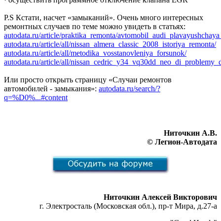
P.S Кстати, насчет «замыканий». Очень много интересных
ремонтных случаев по теме можно увидеть в статьях:
autodata.ru/article/praktika_remonta/avtomobil_audi_plavayushchaya
autodata.ru/article/all/nissan_almera_classic_2008_istoriya_remonta/
autodata.ru/article/all/metodika_vosstanovleniya_forsunok/
autodata.ru/article/all/nissan_cedric_y34_vq30dd_neo_di_problemy_d
Или просто открыть страницу «Случаи ремонтов
автомобилей - замыкания»:
autodata.ru/search/?
q=%D0%...#content
Ниточкин А.В.
© Легион-Автодата
Ниточкин Алексей Викторович
г. Электросталь (Московская обл.), пр-т Мира, д.27-а