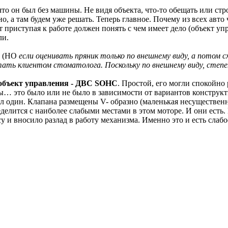
 что он был без машины. Не видя объекта, что-то обещать или с
, а там будем уже решать. Теперь главное. Почему из всех авто
 приступая к работе должен понять с чем имеет дело (объект упр
ли.
к (НО
если оценивать пряник только по внешнему виду, а потом 
ть клиентом стоматолога. Поскольку по внешнему виду, степен
объект управления - ДВС SOHC
. Простой, его могли спокойно
ы… это было или не было в зависимости от вариантов конструкт
л один. Клапана размещены V- образно (маленькая несущественна
елится с наиболее слабыми местами в этом моторе. И они есть. Н
у и вносило разлад в работу механизма. Именно это и есть слаб