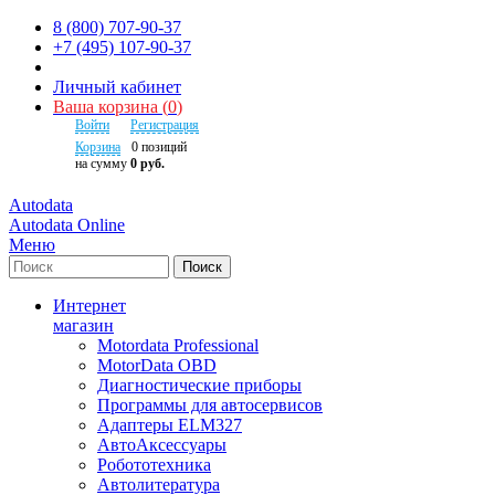
8 (800) 707-90-37
+7 (495) 107-90-37
Личный кабинет
Ваша корзина
(
0
)
Войти
Регистрация
Корзина
0
позиций
на сумму
0 руб.
Autodata
Autodata Online
Меню
Поиск
Интернет
магазин
Motordata Professional
MotorData OBD
Диагностические приборы
Программы для автосервисов
Адаптеры ELM327
АвтоАксессуары
Робототехника
Автолитература