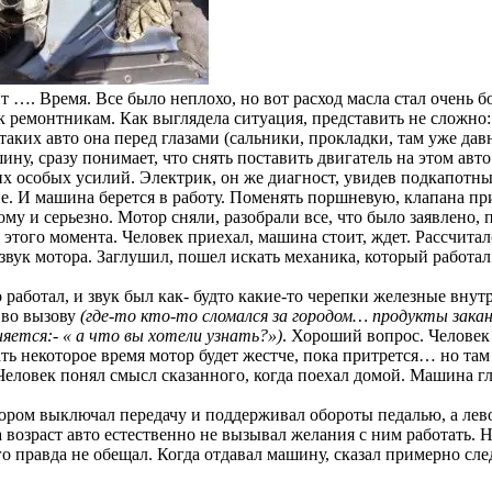
ит …. Время. Все было неплохо, но вот расход масла стал очень б
ремонтникам. Как выглядела ситуация, представить не сложно: - 
аких авто она перед глазами (сальники, прокладки, там уже да
ну, сразу понимает, что снять поставить двигатель на этом авт
аких особых усилий. Электрик, он же диагност, увидев подкапот
е. И машина берется в работу. Поменять поршневую, клапана при
ослому и серьезно. Мотор сняли, разобрали все, что было заявлено
этого момента. Человек приехал, машина стоит, ждет. Рассчитал
звук мотора. Заглушил, пошел искать механика, который работал
ко работал, и звук был как- будто какие-то черепки железные вн
 во вызову
(где-то кто-то сломался за городом… продукты зака
яется:- « а что вы хотели узнать?»)
. Хороший вопрос. Человек 
ать некоторое время мотор будет жестче, пока притрется… но та
. Человек понял смысл сказанного, когда поехал домой. Машина гл
фором выключал передачу и поддерживал обороты педалью, а лев
а возраст авто естественно не вызывал желания с ним работать.
о правда не обещал. Когда отдавал машину, сказал примерно след