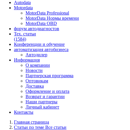
Autodata
Motordata
MotorData Professional
MotorData Нормы времени
MotorData OBD
форум
автодиагностов
Тех. статьи
(1584)
Конференции
и обучение
автоматизация
автобизнеса
Автодилер
Информация
О компании
Новости
Партнерская программа
Оптовикам
Доставка
Оформление и оплата
Возврат и гарантии
Наши партнеры
Личный кабинет
Контакты
Главная страница
Статьи по теме Все статьи