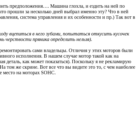
троить предположения…. Машина глохла, и ездить на ней по
 что прошли за несколько дней выбрал именно эту? Что в ней
авления, система управления и их особенности и пр.) Так вот в
сходу вцепиться в него зубами, попытаться откусить кусочек
ь черствости пряника определить нельзя)
.
 ремонтировать сами владельцы. Отличия у этих моторов были
ивного исполнения. В нашем случае мотор такой как на
я деталь, как может показаться). Поскольку я не рекламирую
а том же скрине. Вот все что вы видите это то, с чем наиболее
ое место на моторах SOHC.