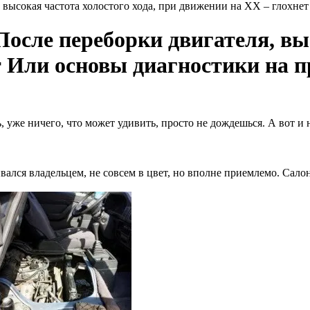
я, высокая частота холостого хода, при движении на ХХ – глохн
. После переборки двигателя, вы
т Или основы диагностики на п
 уже ничего, что может удивить, просто не дождешься. А вот и н
ался владельцем, не совсем в цвет, но вполне приемлемо. Салон,