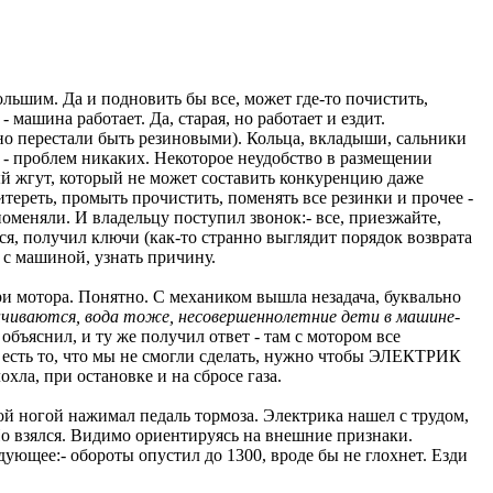
ольшим. Да и подновить бы все, может где-то почистить,
машина работает. Да, старая, но работает и ездит.
вно перестали быть резиновыми). Кольца, вкладыши, сальники
о - проблем никаких. Некоторое неудобство в размещении
ный жгут, который не может составить конкуренцию даже
тереть, промыть прочистить, поменять все резинки и прочее -
, поменяли. И владельцу поступил звонок:- все, приезжайте,
ся, получил ключи (как-то странно выглядит порядок возврата
 с машиной, узнать причину.
утри мотора. Понятно. С механиком вышла незадача, буквально
нчиваются, вода тоже, несовершеннолетние дети в машине-
объяснил, и ту же получил ответ - там с мотором все
м есть то, что мы не смогли сделать, нужно чтобы ЭЛЕКТРИК
охла, при остановке и на сбросе газа.
ой ногой нажимал педаль тормоза. Электрика нашел с трудом,
 Но взялся. Видимо ориентируясь на внешние признаки.
ующее:- обороты опустил до 1300, вроде бы не глохнет. Езди