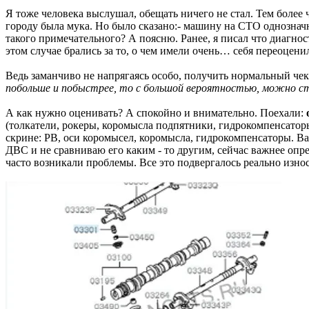
Я тоже человека выслушал, обещать ничего не стал. Тем более
городу была мука. Но было сказано:- машину на СТО однозначно
такого примечательного? А поясню. Ранее, я писал что диагност
этом случае брались за то, о чем имели очень… себя переоцени
Ведь заманчиво не напрягаясь особо, получить нормальный че
побольше и побыстрее, то с большой вероятностью, можно ста
А как нужно оценивать? А спокойно и внимательно. Поехали:
(толкатели, рокеры, коромысла подпятники, гидрокомпенсатор
скрине: РВ, оси коромысел, коромысла, гидрокомпенсаторы. Ва
ДВС и не сравниваю его каким - то другим, сейчас важнее опред
часто возникали проблемы. Все это подвергалось реально износ