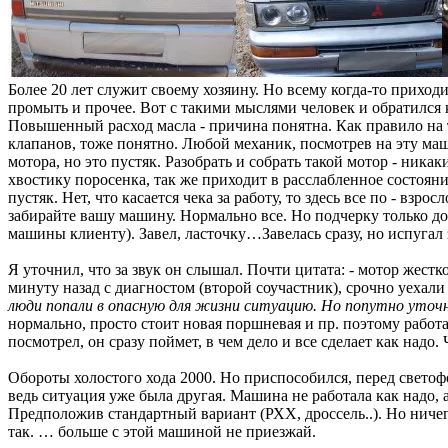
Более 20 лет служит своему хозяину. Но всему когда-то приход
промыть и прочее. Вот с такими мыслями человек и обратился к 
Повышенный расход масла - причина понятна. Как правило на т
клапанов, тоже понятно. Любой механик, посмотрев на эту маши
мотора, но это пустяк. Разобрать и собрать такой мотор - ник
хвостику поросенка, так же приходит в расслабленное состояни
пустяк. Нет, что касается чека за работу, то здесь все по - взр
забирайте вашу машину. Нормально все. Но подчерку только до 
машины клиенту). Завел, ласточку…Завелась сразу, но испугал 
Я уточнил, что за звук он слышал. Почти цитата: - мотор жест
минуту назад с диагностом (второй соучастник), срочно уехали
люди попали в опасную для жизни ситуацию. Но попутно уточн
нормально, просто стоит новая поршневая и пр. поэтому работ
посмотрел, он сразу поймет, в чем дело и все сделает как надо
Обороты холостого хода 2000. Но приспособился, перед свето
ведь ситуация уже была другая. Машина не работала как надо, 
Предположив стандартный вариант (РХХ, дроссель..). Но ничег
так. … больше с этой машиной не приезжай.