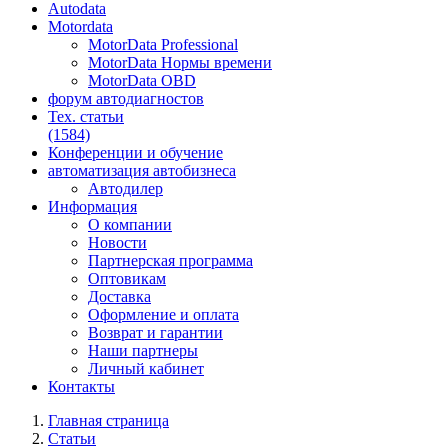
Autodata
Motordata
MotorData Professional
MotorData Нормы времени
MotorData OBD
форум
автодиагностов
Тех. статьи
(1584)
Конференции
и обучение
автоматизация
автобизнеса
Автодилер
Информация
О компании
Новости
Партнерская программа
Оптовикам
Доставка
Оформление и оплата
Возврат и гарантии
Наши партнеры
Личный кабинет
Контакты
Главная страница
Статьи