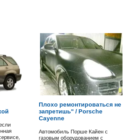
Плохо ремонтироваться не
кой
запретишь" / Porsche
Cayenne
 если
енная
Автомобиль Порше Кайен с
сервисе,
газовым оборудованием с