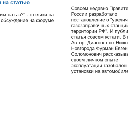
 на статью
Совсем недавно Правит
России разработало
м на газ?" - отклики на
постановление о "увели
 обсуждение на форуме
газозаправочных станци
территории РФ". И публ
статья совсем кстати. В
Автор, Диагност из Нижн
Новгорода Фурман Евге
Соломонович рассказыва
своем личном опыте
эксплуатации газобалон
установки на автомобиле