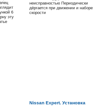
делец
неисправностью Периодически
ыглядит
дёргается при движении и наборе
ункой 6
скорости
рну эту
атье
Nissan Expert. Установка