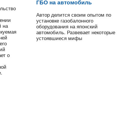
ГБО на автомобиль
ельство
Автор делится своим опытом по
чении
установке газобалонного
й на
оборудования на японский
икуемая
автомобиль. Развевает некоторые
 ней
устоявшиеся мифы
его
ний
ет о
ной
.