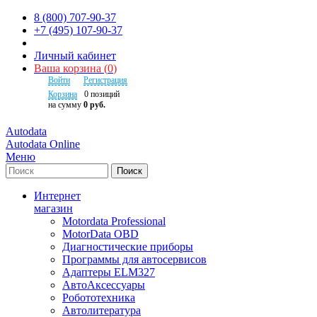
8 (800) 707-90-37
+7 (495) 107-90-37
Личный кабинет
Ваша корзина
(
0
)
Войти
Регистрация
Корзина
0
позиций
на сумму
0 руб.
Autodata
Autodata Online
Меню
Поиск
Интернет
магазин
Motordata Professional
MotorData OBD
Диагностические приборы
Программы для автосервисов
Адаптеры ELM327
АвтоАксессуары
Робототехника
Автолитература