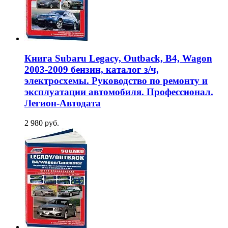
Книга Subaru Legacy, Outback, B4, Wagon
2003-2009 бензин, каталог з/ч,
электросхемы. Руководство по ремонту и
эксплуатации автомобиля. Профессионал.
Легион-Aвтодата
2 980 руб.