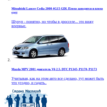
Mitsubishi Lancer Cedia 2000 4G15 GDI. Плохо заводится и плохо
едет
Шуруп - понятно, но чтобы в дросселе... это вижу
впервые.
Mazda MPV 2001 двигатель V6 2.5. DTC P1345, P1170, P1173
Учитывая, как на этом авто все сделано, тут может быть
что угодно, и гадать..