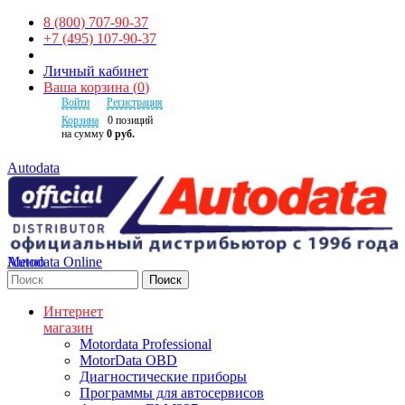
8 (800) 707-90-37
+7 (495) 107-90-37
Личный кабинет
Ваша корзина
(
0
)
Войти
Регистрация
Корзина
0
позиций
на сумму
0 руб.
Autodata
Autodata Online
Меню
Поиск
Интернет
магазин
Motordata Professional
MotorData OBD
Диагностические приборы
Программы для автосервисов