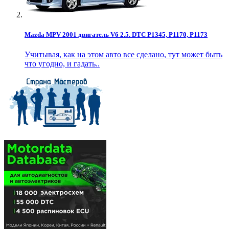
Mazda MPV 2001 двигатель V6 2.5. DTC P1345, P1170, P1173
Учитывая, как на этом авто все сделано, тут может быть
что угодно, и гадать..