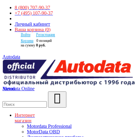
8 (800) 707-90-37
+7 (495) 107-90-37
Личный кабинет
Ваша корзина
(
0
)
Войти
Регистрация
Корзина
0
позиций
на сумму
0 руб.
Autodata
Autodata Online
Меню
Поиск
Интернет
магазин
Motordata Professional
MotorData OBD