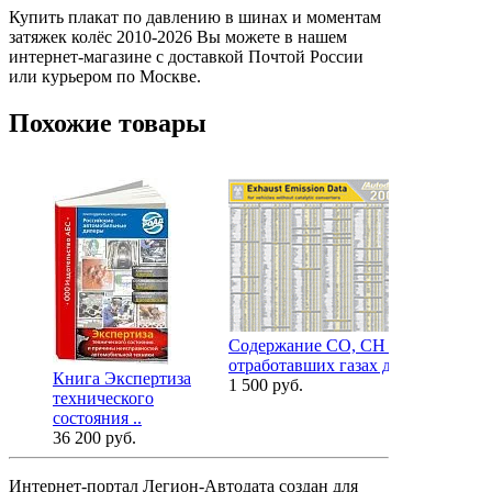
Купить плакат по давлению в шинах и моментам
затяжек колёс 2010-2026 Вы можете в нашем
интернет-магазине с доставкой Почтой России
или курьером по Москве.
Похожие товары
Содержание СО, СН в
отработавших газах д..
Книга Экспертиза
Давление в
1 500 руб.
технического
моменты за
состояния ..
колёс..
36 200 руб.
2 880 руб.
Интернет-портал Легион-Автодата создан для