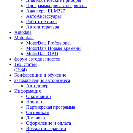
Диагностические приборы
Программы для автосервисов
Адаптеры ELM327
АвтоАксессуары
Робототехника
Автолитература
Autodata
Motordata
MotorData Professional
MotorData Нормы времени
MotorData OBD
форум
автодиагностов
Тех. статьи
(1584)
Конференции
и обучение
автоматизация
автобизнеса
Автодилер
Информация
О компании
Новости
Партнерская программа
Оптовикам
Доставка
Оформление и оплата
Возврат и гарантии