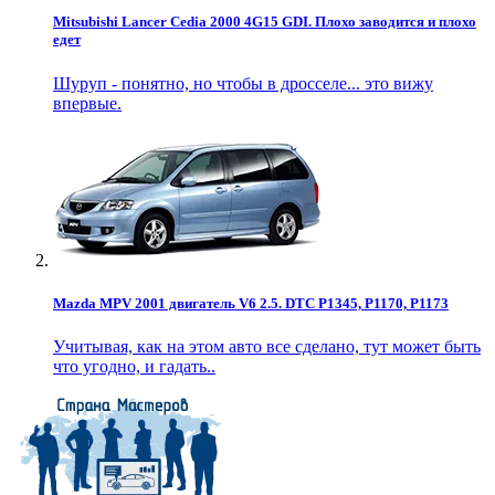
Mitsubishi Lancer Cedia 2000 4G15 GDI. Плохо заводится и плохо
едет
Шуруп - понятно, но чтобы в дросселе... это вижу
впервые.
Mazda MPV 2001 двигатель V6 2.5. DTC P1345, P1170, P1173
Учитывая, как на этом авто все сделано, тут может быть
что угодно, и гадать..