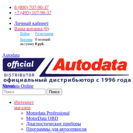
8 (800) 707-90-37
+7 (495) 107-90-37
Личный кабинет
Ваша корзина
(
0
)
Войти
Регистрация
Корзина
0
позиций
на сумму
0 руб.
Autodata
Autodata Online
Меню
Поиск
Интернет
магазин
Motordata Professional
MotorData OBD
Диагностические приборы
Программы для автосервисов