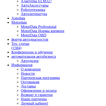
Адаптеры ELM327
АвтоАксессуары
Робототехника
Автолитература
Autodata
Motordata
MotorData Professional
MotorData Нормы времени
MotorData OBD
форум
автодиагностов
Тех. статьи
(1584)
Конференции
и обучение
автоматизация
автобизнеса
Автодилер
Информация
О компании
Новости
Партнерская программа
Оптовикам
Доставка
Оформление и оплата
Возврат и гарантии
Наши партнеры
Личный кабинет