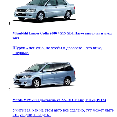
Mitsubishi Lancer Cedia 2000 4G15 GDI. Плохо заводится и плохо
едет
Шуруп - понятно, но чтобы в дросселе... это вижу
впервые.
Mazda MPV 2001 двигатель V6 2.5. DTC P1345, P1170, P1173
Учитывая, как на этом авто все сделано, тут может быть
что угодно, и гадать..