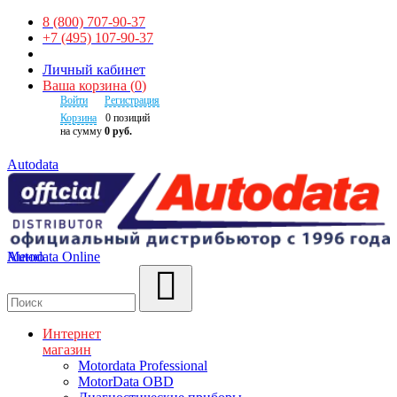
8 (800) 707-90-37
+7 (495) 107-90-37
Личный кабинет
Ваша корзина
(
0
)
Войти
Регистрация
Корзина
0
позиций
на сумму
0 руб.
Autodata
Autodata Online
Меню
Поиск
Интернет
магазин
Motordata Professional
MotorData OBD