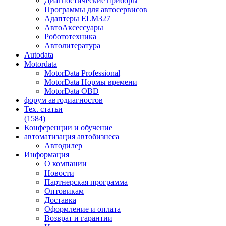
Диагностические приборы
Программы для автосервисов
Адаптеры ELM327
АвтоАксессуары
Робототехника
Автолитература
Autodata
Motordata
MotorData Professional
MotorData Нормы времени
MotorData OBD
форум
автодиагностов
Тех. статьи
(1584)
Конференции
и обучение
автоматизация
автобизнеса
Автодилер
Информация
О компании
Новости
Партнерская программа
Оптовикам
Доставка
Оформление и оплата
Возврат и гарантии