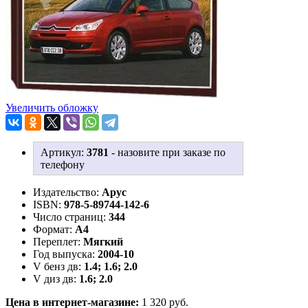
Увеличить обложку
Артикул:
3781
-
назовите при заказе по
телефону
Издательство:
Арус
ISBN:
978-5-89744-142-6
Число страниц:
344
Формат:
А4
Переплет:
Мягкий
Год выпуска:
2004-10
V бенз дв:
1.4; 1.6; 2.0
V диз дв:
1.6; 2.0
Цена в интернет-магазине:
1 320 руб.