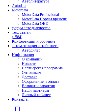
Автолитература
Autodata
Motordata
MotorData Professional
MotorData Нормы времени
MotorData OBD
форум
автодиагностов
Тех. статьи
(1584)
Конференции
и обучение
автоматизация
автобизнеса
Автодилер
Информация
О компании
Новости
Партнерская программа
Оптовикам
Доставка
Оформление и оплата
Возврат и гарантии
Наши партнеры
Личный кабинет
Контакты
Главная страница