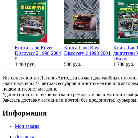
Книга Land Rover
Книга Land Rover
Книга Land
Discovery 2 1998-2004
Discovery 2 1998-2004.
двигатели 
б..
..
Discov..
3 480 руб.
500 руб.
1 780 руб.
Интернет-портал Легион-Автодата создан для удобных покупок
адаптеров elm327, автоаксессуаров и инструментов для авторе
нашем интернет магазине.
Удобно оплатить руководства по ремонту и эксплуатации выб
Заказать доставку автокниги почтой без предоплаты, курьером 
Информация
Мои заказы
Доставка