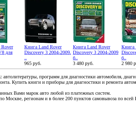
 Rover
Книга Land Rover
Книга Land Rover
Книга 
V8 для
Discovery 3 2004-2009.
Discovery 3 2004-2009
Discov
..
б..
б..
965 руб.
3 480 руб.
2 980 р
: автолитературы, программ для диагностики автомобиля, диаг
монта. Купить книги и приборы для диагностики и ремонта авто
ранных Вами марок авто любой из платежных систем.
по Москве, регионам и в более 200 пунктов самовывоза по всей 