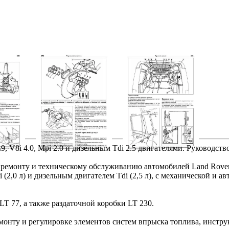
, V8i 4.0, Mpi 2.0 и дизельным Tdi 2.5 двигателями. Руководств
 ремонту и техническому обслуживанию автомобилей Land Rover 
i (2,0 л) и дизельным двигателем Tdi (2,5 л), с механической и а
 77, а также раздаточной коробки LT 230.
емонту и регулировке элементов систем впрыска топлива, инстр