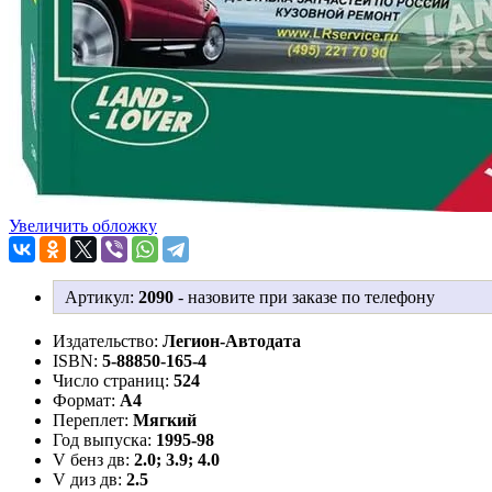
Увеличить обложку
Артикул:
2090
-
назовите при заказе по телефону
Издательство:
Легион-Aвтодата
ISBN:
5-88850-165-4
Число страниц:
524
Формат:
А4
Переплет:
Мягкий
Год выпуска:
1995-98
V бенз дв:
2.0; 3.9; 4.0
V диз дв:
2.5