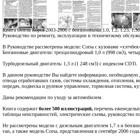
Книга Опель Корса 2003-2006 с бензиновыми 1.0, 1.2, 1.23, 1.
Руководство по ремонту, эксплуатации и техническому обслу
В Руководстве рассмотрены модели: Corsa с кузовами «хэтчбе
Бензиновые двигатели: трехцилиндровый 1,0 л (998 см3), четыре
Турбодизельный двигатель: 1,3 л (1 248 см3) с индексом CDTi.
В данном руководстве Вы найдете информацию, необходимую для
отвода отработавших газов, системы охлаждения, отопления, 
передач, подвеска и рулевое управление, тормозная система, ку
Даны рекомендации по уходу за автомобилем.
Книга содержит
более 500 иллюстраций,
перечень еженедельны
таблицы неисправностей, электрические схемы, руководство п
Не рассмотрены модели с дизельным двигателем 1,7 л и бензин
van, а также модель Corsa, представленная в сентябре 2006 года