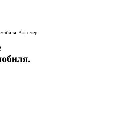
томобиля. Алфамер
е
мобиля.