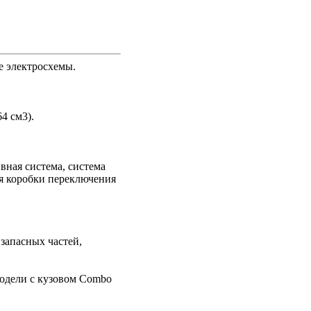
е электросхемы.
4 см3).
вная система, система
ая коробки переключения
запасных частей,
модели с кузовом Combo