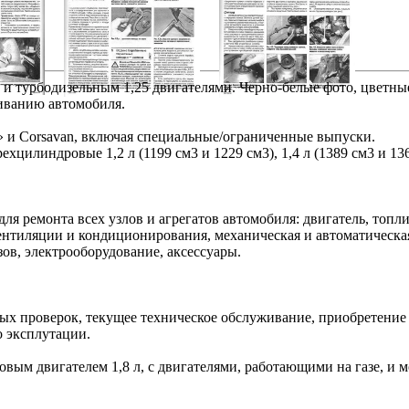
36 и турбодизельным 1,25 двигателями. Черно-белые фото, цветны
живанию автомобиля.
к» и Corsavan, включая специальные/ограниченные выпуски.
хцилиндровые 1,2 л (1199 см3 и 1229 см3), 1,4 л (1389 см3 и 136
 ремонта всех узлов и агрегатов автомобиля: двигатель, топли
вентиляции и кондиционирования, механическая и автоматическ
зов, электрооборудование, аксессуары.
х проверок, текущее техническое обслуживание, приобретение 
о эксплутации.
овым двигателем 1,8 л, с двигателями, работающими на газе, и 
.