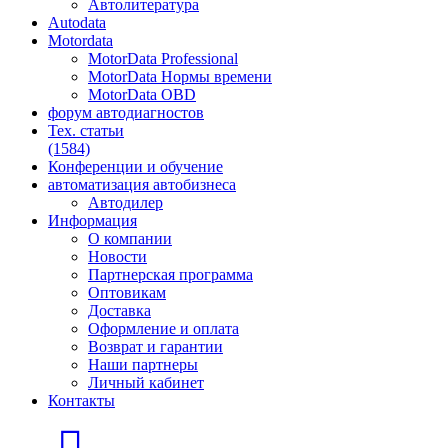
Автолитература
Autodata
Motordata
MotorData Professional
MotorData Нормы времени
MotorData OBD
форум
автодиагностов
Тех. статьи
(1584)
Конференции
и обучение
автоматизация
автобизнеса
Автодилер
Информация
О компании
Новости
Партнерская программа
Оптовикам
Доставка
Оформление и оплата
Возврат и гарантии
Наши партнеры
Личный кабинет
Контакты
Главная страница