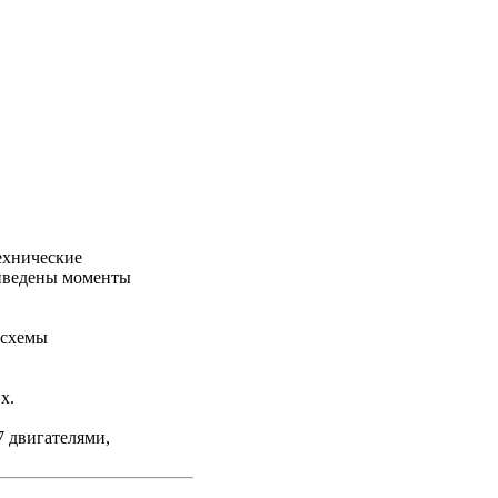
ехнические
риведены моменты
 схемы
х.
7 двигателями,