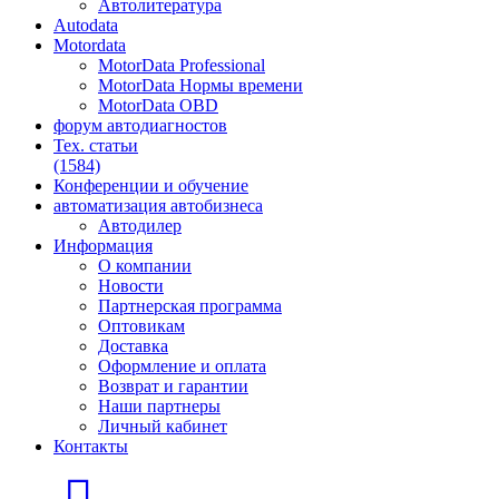
Автолитература
Autodata
Motordata
MotorData Professional
MotorData Нормы времени
MotorData OBD
форум
автодиагностов
Тех. статьи
(1584)
Конференции
и обучение
автоматизация
автобизнеса
Автодилер
Информация
О компании
Новости
Партнерская программа
Оптовикам
Доставка
Оформление и оплата
Возврат и гарантии
Наши партнеры
Личный кабинет
Контакты
Главная страница