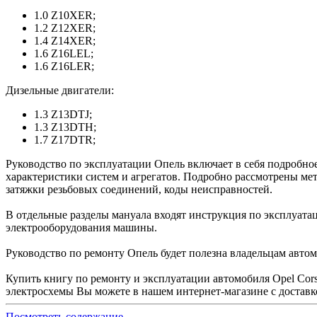
1.0 Z10XER;
1.2 Z12XER;
1.4 Z14XER;
1.6 Z16LEL;
1.6 Z16LER;
Дизельные двигатели:
1.3 Z13DTJ;
1.3 Z13DTH;
1.7 Z17DTR;
Руководство по эксплуатации Опель включает в себя подробно
характеристики систем и агрегатов. Подробно рассмотрены м
затяжки резьбовых соединений, коды неисправностей.
В отдельные разделы мануала входят инструкция по эксплуата
электрооборудования машины.
Руководство по ремонту Опель будет полезна владельцам авто
Купить книгу по ремонту и эксплуатации автомобиля Opel Corsa 
электросхемы Вы можете в нашем интернет-магазине с доставк
Посмотреть содержание