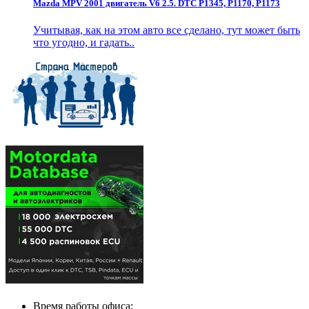
Mazda MPV 2001 двигатель V6 2.5. DTC P1345, P1170, P1173
Учитывая, как на этом авто все сделано, тут может быть
что угодно, и гадать..
Время работы офиса: