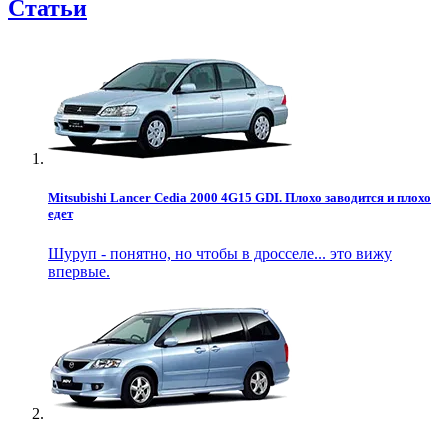
Статьи
Mitsubishi Lancer Cedia 2000 4G15 GDI. Плохо заводится и плохо
едет
Шуруп - понятно, но чтобы в дросселе... это вижу
впервые.