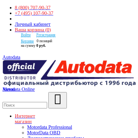
8 (800) 707-90-37
+7 (495) 107-90-37
Личный кабинет
Ваша корзина
(
0
)
Войти
Регистрация
Корзина
0
позиций
на сумму
0 руб.
Autodata
Autodata Online
Меню
Поиск
Интернет
магазин
Motordata Professional
MotorData OBD