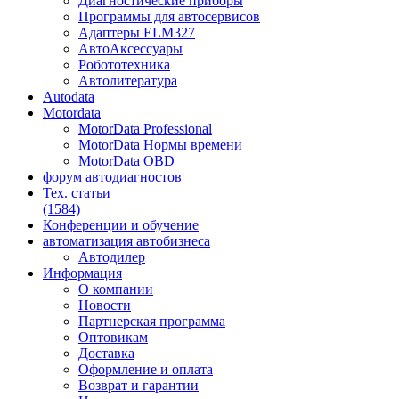
Диагностические приборы
Программы для автосервисов
Адаптеры ELM327
АвтоАксессуары
Робототехника
Автолитература
Autodata
Motordata
MotorData Professional
MotorData Нормы времени
MotorData OBD
форум
автодиагностов
Тех. статьи
(1584)
Конференции
и обучение
автоматизация
автобизнеса
Автодилер
Информация
О компании
Новости
Партнерская программа
Оптовикам
Доставка
Оформление и оплата
Возврат и гарантии