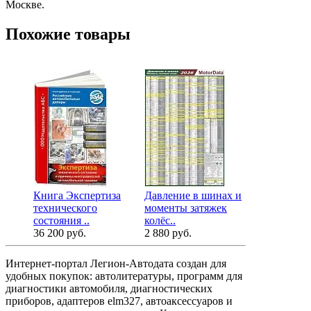
Москве.
Похожие товары
Книга Экспертиза
Давление в шинах и
Справочни
технического
моменты затяжек
впрыска то
состояния ..
колёс..
бензи..
36 200 руб.
2 880 руб.
1 560 руб.
Интернет-портал Легион-Автодата создан для
удобных покупок: автолитературы, программ для
диагностики автомобиля, диагностических
приборов, адаптеров elm327, автоаксессуаров и