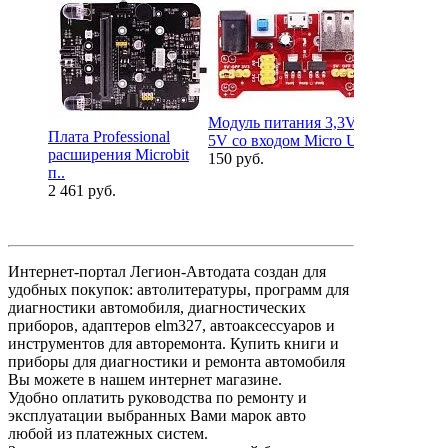
Модуль питания 3,3V
Плата Professional
5V со входом Micro U..
расширения Microbit
150 руб.
Плата Опти
п..
кольцо рас
2 461 руб.
Micro..
1 231 руб.
Интернет-портал Легион-Автодата создан для
удобных покупок: автолитературы, программ для
диагностики автомобиля, диагностических
приборов, адаптеров elm327, автоаксессуаров и
инструментов для авторемонта. Купить книги и
приборы для диагностики и ремонта автомобиля
Вы можете в нашем интернет магазине.
Удобно оплатить руководства по ремонту и
эксплуатации выбранных Вами марок авто
любой из платежных систем.