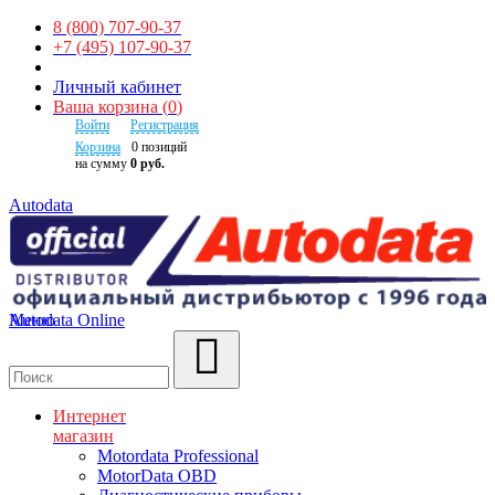
8 (800) 707-90-37
+7 (495) 107-90-37
Личный кабинет
Ваша корзина
(
0
)
Войти
Регистрация
Корзина
0
позиций
на сумму
0 руб.
Autodata
Autodata Online
Меню
Поиск
Интернет
магазин
Motordata Professional
MotorData OBD