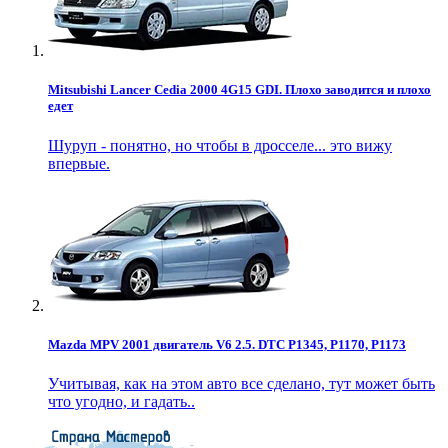
Mitsubishi Lancer Cedia 2000 4G15 GDI. Плохо заводится и плохо
едет
Шуруп - понятно, но чтобы в дросселе... это вижу
впервые.
Mazda MPV 2001 двигатель V6 2.5. DTC P1345, P1170, P1173
Учитывая, как на этом авто все сделано, тут может быть
что угодно, и гадать..