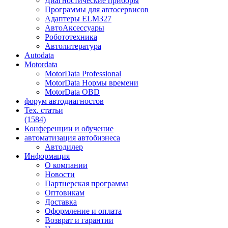
Диагностические приборы
Программы для автосервисов
Адаптеры ELM327
АвтоАксессуары
Робототехника
Автолитература
Autodata
Motordata
MotorData Professional
MotorData Нормы времени
MotorData OBD
форум
автодиагностов
Тех. статьи
(1584)
Конференции
и обучение
автоматизация
автобизнеса
Автодилер
Информация
О компании
Новости
Партнерская программа
Оптовикам
Доставка
Оформление и оплата
Возврат и гарантии