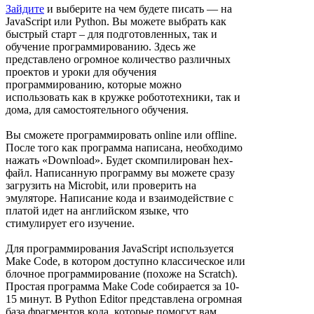
Зайдите
и выберите на чем будете писать — на
JavaScript или Python. Вы можете выбрать как
быстрый старт – для подготовленных, так и
обучение программированию. Здесь же
представлено огромное количество различных
проектов и уроки для обучения
программированию, которые можно
использовать как в кружке робототехники, так и
дома, для самостоятельного обучения.
Вы сможете программировать online или offline.
После того как программа написана, необходимо
нажать «Download». Будет скомпилирован hex-
файл. Написанную программу вы можете сразу
загрузить на Microbit, или проверить на
эмуляторе. Написание кода и взаимодействие с
платой идет на английском языке, что
стимулирует его изучение.
Для программирования JavaScript используется
Make Code, в котором доступно классическое или
блочное программирование (похоже на Scratch).
Простая программа Make Code собирается за 10-
15 минут. В Python Editor представлена огромная
база фрагментов кода, которые помогут вам