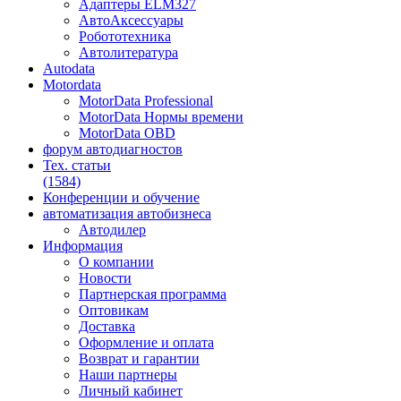
Адаптеры ELM327
АвтоАксессуары
Робототехника
Автолитература
Autodata
Motordata
MotorData Professional
MotorData Нормы времени
MotorData OBD
форум
автодиагностов
Тех. статьи
(1584)
Конференции
и обучение
автоматизация
автобизнеса
Автодилер
Информация
О компании
Новости
Партнерская программа
Оптовикам
Доставка
Оформление и оплата
Возврат и гарантии
Наши партнеры
Личный кабинет