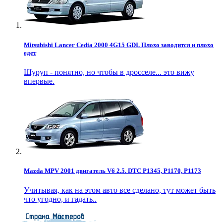
Mitsubishi Lancer Cedia 2000 4G15 GDI. Плохо заводится и плохо
едет
Шуруп - понятно, но чтобы в дросселе... это вижу
впервые.
Mazda MPV 2001 двигатель V6 2.5. DTC P1345, P1170, P1173
Учитывая, как на этом авто все сделано, тут может быть
что угодно, и гадать..