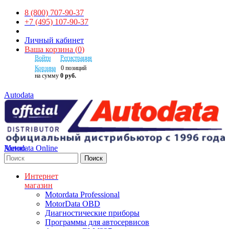
8 (800) 707-90-37
+7 (495) 107-90-37
Личный кабинет
Ваша корзина
(
0
)
Войти
Регистрация
Корзина
0
позиций
на сумму
0 руб.
Autodata
Autodata Online
Меню
Поиск
Интернет
магазин
Motordata Professional
MotorData OBD
Диагностические приборы
Программы для автосервисов