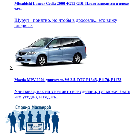
Mitsubishi Lancer Cedia 2000 4G15 GDI. Плохо заводится и плохо
едет
Шуруп - понятно, но чтобы в дросселе... это вижу
впервые.
Mazda MPV 2001 двигатель V6 2.5. DTC P1345, P1170, P1173
Учитывая, как на этом авто все сделано, тут может быть
что угодно, и гадать..