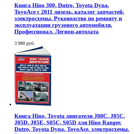
Книга Hino 300, Dutro, Toyota Dyna,
ToyoAce с 2011 дизель, каталог запчастей,
электросхемы. Руководство по ремонту и
эксплуатации грузового автомобиля.
Профессионал. Легион-автодата
3 980 руб.
Книга Hino, Toyota двигатели J08C, J05C,
J05D, J05E, S05C, S05D для Hino Ranger,
Dutro, Toyota Dyna, ToyoAce, электросхемы.