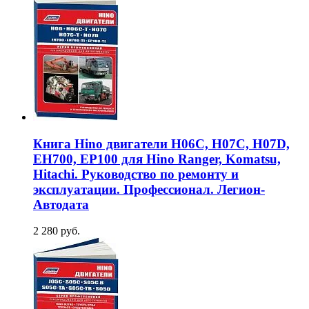
Книга Hino двигатели H06C, H07C, H07D,
EH700, EP100 для Hino Ranger, Komatsu,
Hitachi. Руководство по ремонту и
эксплуатации. Профессионал. Легион-
Aвтодата
2 280 руб.