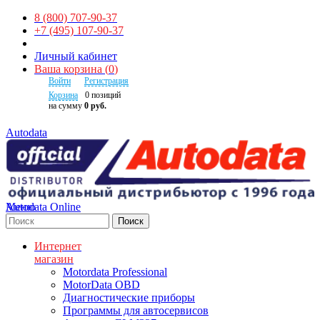
8 (800) 707-90-37
+7 (495) 107-90-37
Личный кабинет
Ваша корзина
(
0
)
Войти
Регистрация
Корзина
0
позиций
на сумму
0 руб.
Autodata
Autodata Online
Меню
Поиск
Интернет
магазин
Motordata Professional
MotorData OBD
Диагностические приборы
Программы для автосервисов