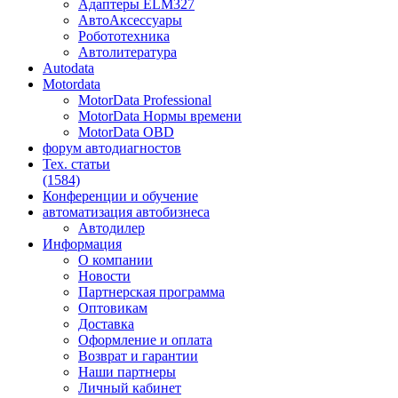
Адаптеры ELM327
АвтоАксессуары
Робототехника
Автолитература
Autodata
Motordata
MotorData Professional
MotorData Нормы времени
MotorData OBD
форум
автодиагностов
Тех. статьи
(1584)
Конференции
и обучение
автоматизация
автобизнеса
Автодилер
Информация
О компании
Новости
Партнерская программа
Оптовикам
Доставка
Оформление и оплата
Возврат и гарантии
Наши партнеры
Личный кабинет