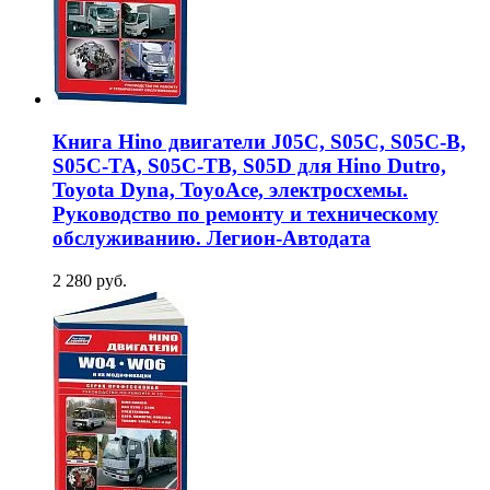
Книга Hino двигатели J05C, S05C, S05C-B,
S05C-TA, S05C-TB, S05D для Hino Dutro,
Toyota Dyna, ToyoAce, электросхемы.
Руководство по ремонту и техническому
обслуживанию. Легион-Aвтодата
2 280 руб.