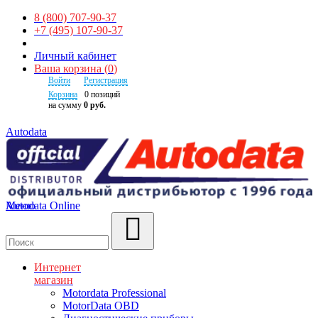
8 (800) 707-90-37
+7 (495) 107-90-37
Личный кабинет
Ваша корзина
(
0
)
Войти
Регистрация
Корзина
0
позиций
на сумму
0 руб.
Autodata
Autodata Online
Меню
Поиск
Интернет
магазин
Motordata Professional
MotorData OBD