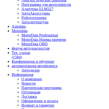
Диагностические приборы
Программы для автосервисов
Адаптеры ELM327
АвтоАксессуары
Робототехника
Автолитература
Autodata
Motordata
MotorData Professional
MotorData Нормы времени
MotorData OBD
форум
автодиагностов
Тех. статьи
(1584)
Конференции
и обучение
автоматизация
автобизнеса
Автодилер
Информация
О компании
Новости
Партнерская программа
Оптовикам
Доставка
Оформление и оплата
Возврат и гарантии