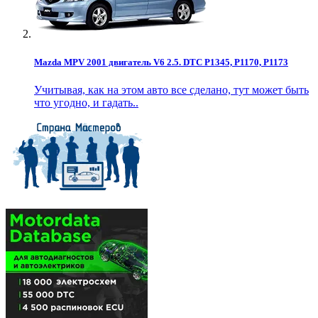
Mazda MPV 2001 двигатель V6 2.5. DTC P1345, P1170, P1173
Учитывая, как на этом авто все сделано, тут может быть
что угодно, и гадать..