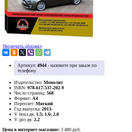
Увеличить обложку
Артикул:
4944
-
назовите при заказе по
телефону
Издательство:
Монолит
ISBN:
978-617-537-202-9
Число страниц:
568
Формат:
А4
Переплет:
Мягкий
Год выпуска:
2013-
V бенз дв:
1.5; 1.6; 2.0
V диз дв:
2.2
Цена в интернет-магазине:
3 480 руб.