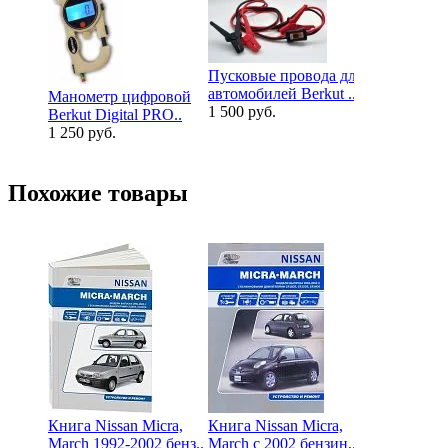
Пусковые провода для
автомобилей Berkut ..
Манометр цифровой
Знак Ш. На
1 500 руб.
Berkut Digital PRO..
шипы (пол
1 250 руб.
20х..
165 руб.
Похожие товары
Книга Nissan Micra,
Книга Nissan Micra,
March 1992-2002 бенз..
March с 2002 бензин,..