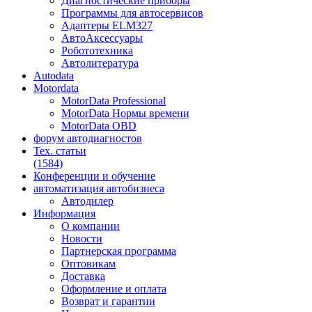
Диагностические приборы
Программы для автосервисов
Адаптеры ELM327
АвтоАксессуары
Робототехника
Автолитература
Autodata
Motordata
MotorData Professional
MotorData Нормы времени
MotorData OBD
форум
автодиагностов
Тех. статьи
(1584)
Конференции
и обучение
автоматизация
автобизнеса
Автодилер
Информация
О компании
Новости
Партнерская программа
Оптовикам
Доставка
Оформление и оплата
Возврат и гарантии