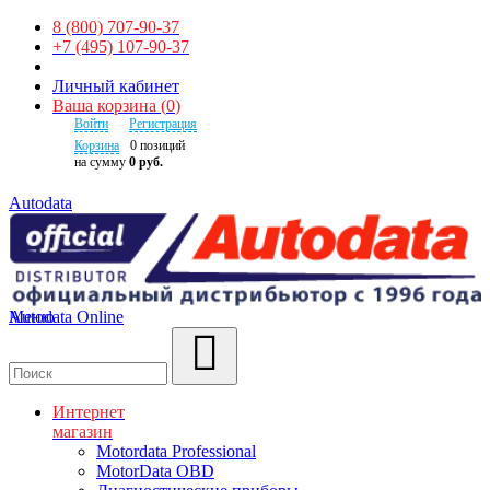
8 (800) 707-90-37
+7 (495) 107-90-37
Личный кабинет
Ваша корзина
(
0
)
Войти
Регистрация
Корзина
0
позиций
на сумму
0 руб.
Autodata
Autodata Online
Меню
Поиск
Интернет
магазин
Motordata Professional
MotorData OBD