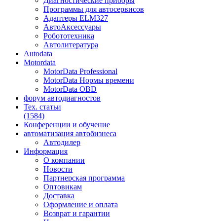
Диагностические приборы
Программы для автосервисов
Адаптеры ELM327
АвтоАксессуары
Робототехника
Автолитература
Autodata
Motordata
MotorData Professional
MotorData Нормы времени
MotorData OBD
форум
автодиагностов
Тех. статьи
(1584)
Конференции
и обучение
автоматизация
автобизнеса
Автодилер
Информация
О компании
Новости
Партнерская программа
Оптовикам
Доставка
Оформление и оплата
Возврат и гарантии