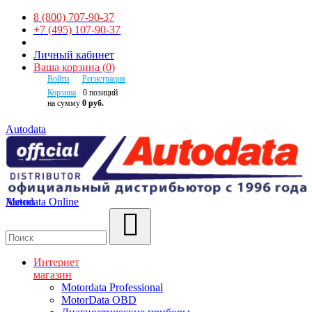
8 (800) 707-90-37
+7 (495) 107-90-37
Личный кабинет
Ваша корзина
(
0
)
Войти
Регистрация
Корзина
0
позиций
на сумму
0 руб.
Autodata
Autodata Online
Меню
Поиск
Интернет
магазин
Motordata Professional
MotorData OBD