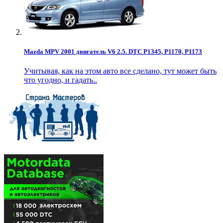
Mazda MPV 2001 двигатель V6 2.5. DTC P1345, P1170, P1173
Учитывая, как на этом авто все сделано, тут может быть
что угодно, и гадать..