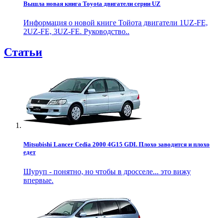
Вышла новая книга Toyota двигатели серии UZ
Информация о новой книге Тойота двигатели 1UZ-FE,
2UZ-FE, 3UZ-FE. Руководство..
Статьи
Mitsubishi Lancer Cedia 2000 4G15 GDI. Плохо заводится и плохо
едет
Шуруп - понятно, но чтобы в дросселе... это вижу
впервые.