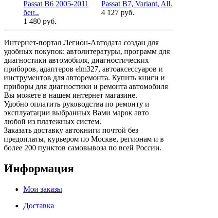
Passat В6 2005-2011
Passat B7, Variant, All..
Passat В3, 
бен..
4 127 руб.
1996..
1 480 руб.
1 980 руб.
Интернет-портал Легион-Автодата создан для
удобных покупок: автолитературы, программ для
диагностики автомобиля, диагностических
приборов, адаптеров elm327, автоаксессуаров и
инструментов для авторемонта. Купить книги и
приборы для диагностики и ремонта автомобиля
Вы можете в нашем интернет магазине.
Удобно оплатить руководства по ремонту и
эксплуатации выбранных Вами марок авто
любой из платежных систем.
Заказать доставку автокниги почтой без
предоплаты, курьером по Москве, регионам и в
более 200 пунктов самовывоза по всей России.
Информация
Мои заказы
Доставка