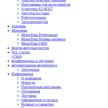
Диагностические приборы
Программы для автосервисов
Адаптеры ELM327
АвтоАксессуары
Робототехника
Автолитература
Autodata
Motordata
MotorData Professional
MotorData Нормы времени
MotorData OBD
форум
автодиагностов
Тех. статьи
(1584)
Конференции
и обучение
автоматизация
автобизнеса
Автодилер
Информация
О компании
Новости
Партнерская программа
Оптовикам
Доставка
Оформление и оплата
Возврат и гарантии