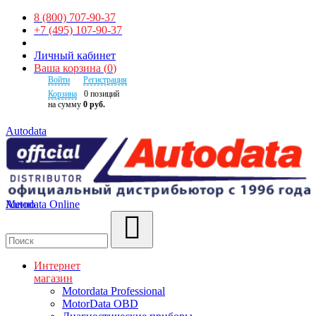
8 (800) 707-90-37
+7 (495) 107-90-37
Личный кабинет
Ваша корзина
(
0
)
Войти
Регистрация
Корзина
0
позиций
на сумму
0 руб.
Autodata
Autodata Online
Меню
Поиск
Интернет
магазин
Motordata Professional
MotorData OBD