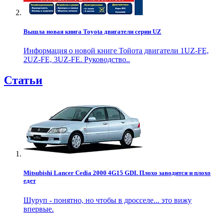
Вышла новая книга Toyota двигатели серии UZ
Информация о новой книге Тойота двигатели 1UZ-FE,
2UZ-FE, 3UZ-FE. Руководство..
Статьи
Mitsubishi Lancer Cedia 2000 4G15 GDI. Плохо заводится и плохо
едет
Шуруп - понятно, но чтобы в дросселе... это вижу
впервые.