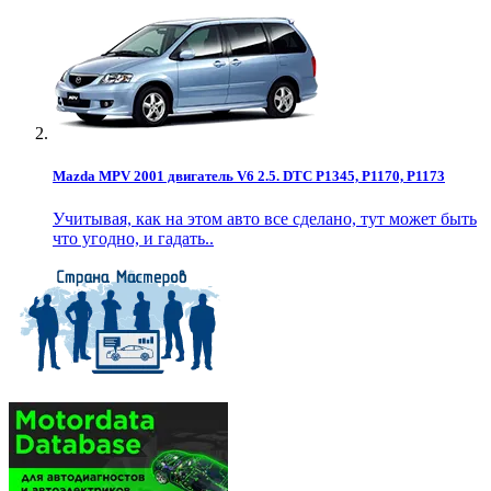
Mazda MPV 2001 двигатель V6 2.5. DTC P1345, P1170, P1173
Учитывая, как на этом авто все сделано, тут может быть
что угодно, и гадать..