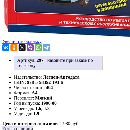
Увеличить обложку
Артикул:
297
-
назовите при заказе по
телефону
Издательство:
Легион-Aвтодата
ISBN:
978-5-93392-193-6
Число страниц:
404
Формат:
А4
Переплет:
Мягкий
Год выпуска:
1996-00
V бенз дв:
1.6; 1.8
V диз дв:
1.9
Цена в интернет-магазине:
1 980 руб.
Есть в наличии