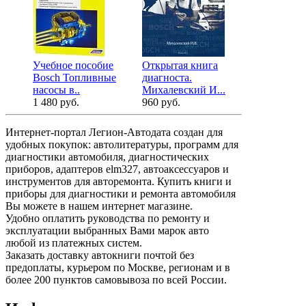
Учебное пособие
Открытая книга
Учебное по
Bosch Топливные
диагноста.
Bosch Топ
насосы в..
Михалевский И...
системы ..
1 480 руб.
960 руб.
1 480 руб.
Интернет-портал Легион-Автодата создан для
удобных покупок: автолитературы, программ для
диагностики автомобиля, диагностических
приборов, адаптеров elm327, автоаксессуаров и
инструментов для авторемонта. Купить книги и
приборы для диагностики и ремонта автомобиля
Вы можете в нашем интернет магазине.
Удобно оплатить руководства по ремонту и
эксплуатации выбранных Вами марок авто
любой из платежных систем.
Заказать доставку автокниги почтой без
предоплаты, курьером по Москве, регионам и в
более 200 пунктов самовывоза по всей России.