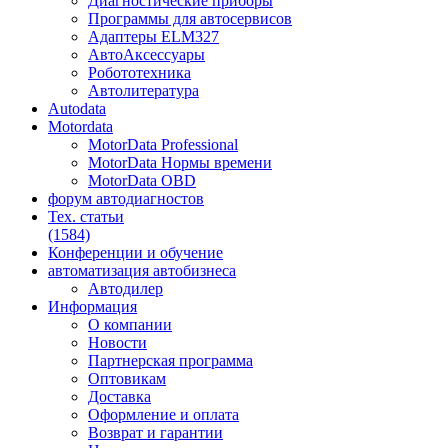
Диагностические приборы
Программы для автосервисов
Адаптеры ELM327
АвтоАксессуары
Робототехника
Автолитература
Autodata
Motordata
MotorData Professional
MotorData Нормы времени
MotorData OBD
форум
автодиагностов
Тех. статьи
(1584)
Конференции
и обучение
автоматизация
автобизнеса
Автодилер
Информация
О компании
Новости
Партнерская программа
Оптовикам
Доставка
Оформление и оплата
Возврат и гарантии