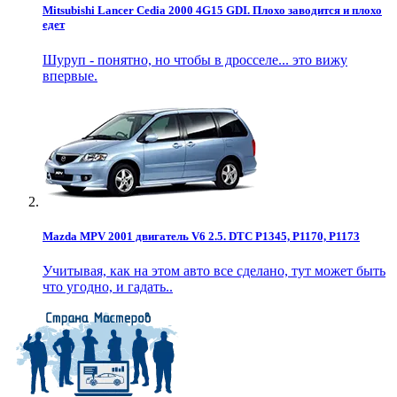
Mitsubishi Lancer Cedia 2000 4G15 GDI. Плохо заводится и плохо
едет
Шуруп - понятно, но чтобы в дросселе... это вижу
впервые.
Mazda MPV 2001 двигатель V6 2.5. DTC P1345, P1170, P1173
Учитывая, как на этом авто все сделано, тут может быть
что угодно, и гадать..