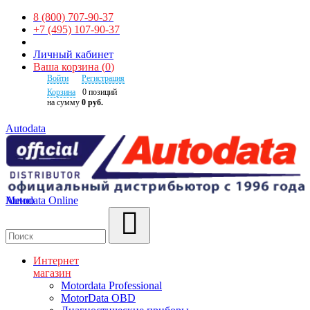
8 (800) 707-90-37
+7 (495) 107-90-37
Личный кабинет
Ваша корзина
(
0
)
Войти
Регистрация
Корзина
0
позиций
на сумму
0 руб.
Autodata
Autodata Online
Меню
Поиск
Интернет
магазин
Motordata Professional
MotorData OBD