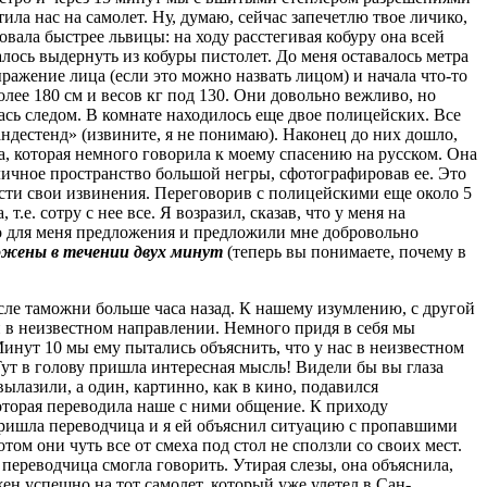
ила нас на самолет. Ну, думаю, сейчас запечетлю твое личико,
вала быстрее львицы: на ходу расстегивая кобуру она всей
далось выдернуть из кобуры пистолет. До меня оставалось метра
ыражение лица (если это можно назвать лицом) и начала что-то
лее 180 см и весов кг под 130. Они довольно вежливо, но
ась следом. В комнате находилось еще двое полицейских. Все
андестенд» (извините, я не понимаю). Наконец до них дошло,
а, которая немного говорила к моему спасению на русском. Она
личное пространство большой негры, сфотографировав ее. Это
нести свои извинения. Переговорив с полицейскими еще около 5
е. сотру с нее все. Я возразил, сказав, что у меня на
го для меня предложения и предложили мне добровольно
ожены в течении двух минут
(теперь вы понимаете, почему в
сле таможни больше часа назад. К нашему изумлению, с другой
 в неизвестном направлении. Немного придя в себя мы
Минут 10 мы ему пытались объяснить, что у нас в неизвестном
Тут в голову пришла интересная мысль! Видели бы вы глаза
вылазили, а один, картинно, как в кино, подавился
которая переводила наше с ними общение. К приходу
 Пришла переводчица и я ей объяснил ситуацию с пропавшими
ом они чуть все от смеха под стол не сползли со своих мест.
 переводчица смогла говорить. Утирая слезы, она объяснила,
ужен успешно на тот самолет, который уже улетел в Сан-