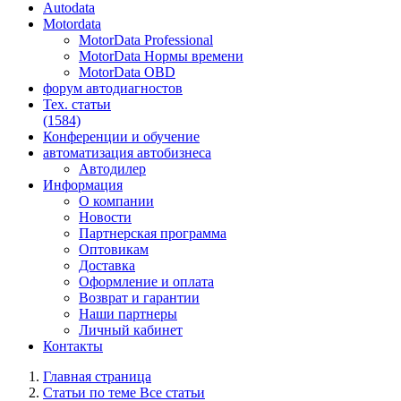
Autodata
Motordata
MotorData Professional
MotorData Нормы времени
MotorData OBD
форум
автодиагностов
Тех. статьи
(1584)
Конференции
и обучение
автоматизация
автобизнеса
Автодилер
Информация
О компании
Новости
Партнерская программа
Оптовикам
Доставка
Оформление и оплата
Возврат и гарантии
Наши партнеры
Личный кабинет
Контакты
Главная страница
Статьи по теме Все статьи