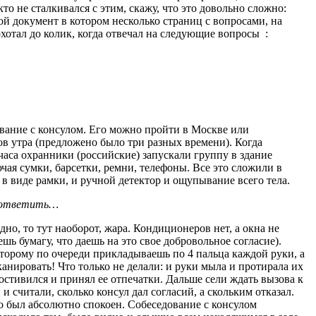
то не сталкивался с этим, скажу, что это довольно сложно:
ой документ в котором несколько страниц с вопросами, на
хотал до колик, когда отвечал на следующие вопросы :
ование с консулом. Его можно пройти в Москве или
ов утра (предложено было три разных времени). Когда
лчаса охранники (российские) запускали группу в здание
ючая сумки, барсетки, ремни, телефоны. Все это сложили в
в виде рамки, и ручной детектор и ощупывание всего тела.
че ответить…
но, то тут наоборот, жара. Кондиционеров нет, а окна не
 бумагу, что даешь на это свое добровольное согласие).
оторому по очереди прикладываешь по 4 пальца каждой руки, а
канировать! Что только не делали: и руки мыла и протирала их
остивился и принял ее отпечатки. Дальше сели ждать вызова к
и считали, сколько консул дал согласий, а скольким отказал.
ого был абсолютно спокоен. Собеседование с консулом