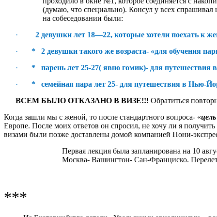
проходило в окне №1, которое соединяется с накоп
(думаю, что специально). Консул у всех спрашивал
на собеседовании были:
·
2 девушки лет 18—22, которые хотели поехать к же
·
* 2 девушки такого же возраста- «для обучения пар
·
* парень лет 25-27( явно гомик)- для путешествия 
·
* семейная пара лет 25- для путешествия в Нью-Йор
ВСЕМ БЫЛО ОТКАЗАНО В ВИЗЕ!!!
Обратиться повторно
Когда зашли мы с женой, то после стандартного вопроса- «
цель
Европе. После моих ответов он спросил, не хочу ли я получить в
визами были позже доставлены домой компанией Пони-экспрес
Первая лекция была запланирована на 10 авгу
Москва- Вашингтон- Сан-Франциско. Перелет-
***