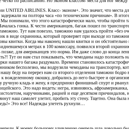
четко по расписанию. Но эконом классом- места для ног между кр
ии UNITED AIRLINES. Класс- эконом+. Это значит, что места дл
с задержали на полтора часа «по техническим причинам». В итог
. Мы понимали, что этого катастрофически мало, чтобы пройти 
чалась гонка. К чести американцев, багаж пошел по транспортер
аможню. Тут нам повезло, таможню нам удалось пройти «без оче
ник в виде охранника, который проверяет при выходе из таможн
овы квитки. Когда мы наконец нашли квитки и он обстоятельно 
видневшемуся метрах в 100 комиссару, появился второй охранни
 позже, для американцев это норма. Им даже слово до конца лень 
ать?! Тут он нам стал показывать, что чемоданы надо положить 
ерки нашего багажа раздумало. Времени становилось катастрофич
нником бесполезно, мы водрузили чемоданы на транспортер, кот
 нашу беду на перерез нам со второго отделения таможни бодро 
 к вожделенному окошку, добрались до него быстрее и организов
ку ручную кладь и жену, я предпринял финишный спурт и рванул 
йского. Это надо видеть: негра, извиняюсь, афроамериканка, 2-
 пистолетом, наручниками, рацией и еще десятком причиндалов, 
 минут наш самолет улетит, пробить эту стену. Тщетно. Она была
ередь!» Это все! Надежды улететь рухнули…
 очереди. К моему большому удивлению очередь шла довольно б