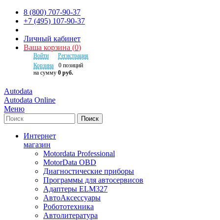
8 (800) 707-90-37
+7 (495) 107-90-37
Личный кабинет
Ваша корзина
(
0
)
Войти
Регистрация
Корзина
0
позиций
на сумму
0 руб.
Autodata
Autodata Online
Меню
Поиск
Интернет
магазин
Motordata Professional
MotorData OBD
Диагностические приборы
Программы для автосервисов
Адаптеры ELM327
АвтоАксессуары
Робототехника
Автолитература