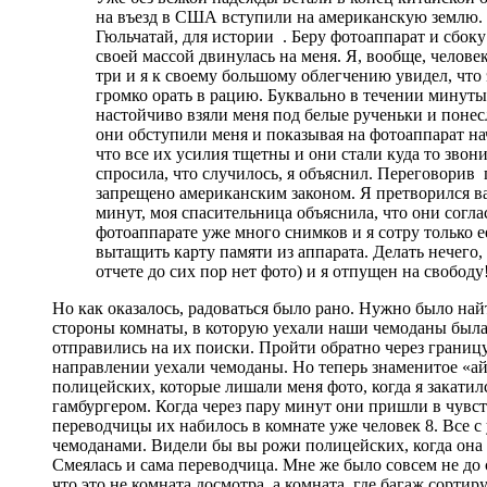
на въезд в США вступили на американскую землю. И т
Гюльчатай, для истории . Беру фотоаппарат и сбок
своей массой двинулась на меня. Я, вообще, человек
три и я к своему большому облегчению увидел, что э
громко орать в рацию. Буквально в течении минуты,
настойчиво взяли меня под белые рученьки и понес
они обступили меня и показывая на фотоаппарат нач
что все их усилия тщетны и они стали куда то звон
спросила, что случилось, я объяснил. Переговорив
запрещено американским законом. Я претворился ва
минут, моя спасительница объяснила, что они соглас
фотоаппарате уже много снимков и я сотру только 
вытащить карту памяти из аппарата. Делать нечего,
отчете до сих пор нет фото) и я отпущен на свободу!
Но как оказалось, радоваться было рано. Нужно было на
стороны комнаты, в которую уехали наши чемоданы была 
отправились на их поиски. Пройти обратно через границу
направлении уехали чемоданы. Но теперь знаменитое «ай 
полицейских, которые лишали меня фото, когда я закатилс
гамбургером. Когда через пару минут они пришли в чувст
переводчицы их набилось в комнате уже человек 8. Все 
чемоданами. Видели бы вы рожи полицейских, когда она о
Смеялась и сама переводчица. Мне же было совсем не до с
что это не комната досмотра, а комната, где багаж сортир