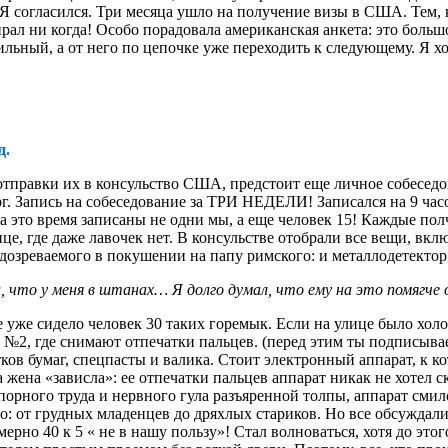
Я согласился. Три месяца ушло на получение визы в США. Тем, к
ирал ни когда! Особо порадовала американская анкета: это больш
льный, а от него по цепочке уже переходить к следующему. Я хо
д.
и отправки их в консульство США, предстоит еще личное собесед
рг. Запись на собеседование за ТРИ НЕДЕЛИ! Записался на 9 час
 на это время записаны не одни мы, а еще человек 15! Каждые по
це, где даже лавочек нет. В консульстве отобрали все вещи, вкл
озреваемого в покушении на папу римского: и металлодетектор 
ил, что у меня в штанах… Я долго думал, что ему на это помяг
е уже сидело человек 30 таких горемык. Если на улице было холод
2, где снимают отпечатки пальцев. (перед этим ты подписываешь
ков бумаг, спецпасты и валика. Стоит электронный аппарат, к к
 жена «зависла»: ее отпечатки пальцев аппарат никак не хотел с
орного труда и нервного гула разъяренной толпы, аппарат смил
о: от грудных младенцев до дряхлых стариков. Но все обсуждали 
имерно 40 к 5 « не в нашу пользу»! Стал волноваться, хотя до эт