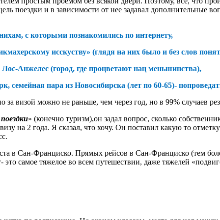
ителем простым проемом без всякой двери. Поэтому, все, что пр
 цель поездки и в зависимости от нее задавал дополнительные в
нихам, с которыми познакомились по интернету,
икмахерскому исскуству» (глядя на них было и без слов поня
в Лос-Анжелес (город, где процветают нац меньшинства),
к, семейная пара из Новосибирска (лет по 60-65)- попроведат
 за визой можно не раньше, чем через год, но в 99% случаев резу
 поездки
» (конечно туризм),он задал вопрос, сколько собственни
изу на 2 года. Я сказал, что хочу. Он поставил какую то отметку
с.
ста в Сан-Франциско. Прямых рейсов в Сан-Франциско (тем более
 это самое тяжелое во всем путешествии, даже тяжелей «подвиг