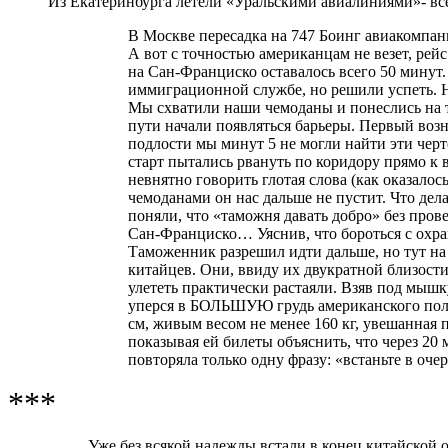
Из Екатеринбурга летели «Уральскими авиалиниями»- все 
В Москве пересадка на 747 Боинг авиакомпан
А вот с точностью американцам не везет, рей
на Сан-Франциско оставалось всего 50 минут
иммиграционной службе, но решили успеть. На
Мы схватили наши чемоданы и понеслись на т
пути начали появляться барьеры. Первый воз
подлости мы минут 5 не могли найти эти черт
старт пытались рвануть по коридору прямо к 
невнятно говорить глотая слова (как оказалось
чемоданами он нас дальше не пустит. Что дел
поняли, что «таможня давать добро» без пров
Сан-Франциско… Уяснив, что бороться с охра
Таможенник разрешил идти дальше, но тут на
китайцев. Они, ввиду их двукратной близости
улететь практически растаяли. Взяв под мыш
уперся в БОЛЬШУЮ грудь американского полице
см, живым весом не менее 160 кг, увешанная
показывая ей билеты объяснить, что через 20
повторяла только одну фразу: «встаньте в оч
***
Уже без всякой надежды встали в конец китайской