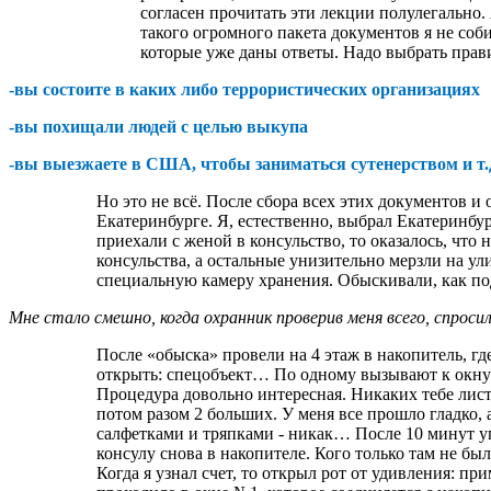
согласен прочитать эти лекции полулегально. 
такого огромного пакета документов я не соб
которые уже даны ответы. Надо выбрать прави
-вы состоите в каких либо террористических организациях
-вы похищали людей с целью выкупа
-вы выезжаете в США, чтобы заниматься сутенерством и т.
Но это не всё. После сбора всех этих документов 
Екатеринбурге. Я, естественно, выбрал Екатеринбу
приехали с женой в консульство, то оказалось, что
консульства, а остальные унизительно мерзли на ули
специальную камеру хранения. Обыскивали, как под
Мне стало смешно, когда охранник проверив меня всего, спрос
После «обыска» провели на 4 этаж в накопитель, гд
открыть: спецобъект… По одному вызывают к окну №
Процедура довольно интересная. Никаких тебе лист
потом разом 2 больших. У меня все прошло гладко, а
салфетками и тряпками - никак… После 10 минут уп
консулу снова в накопителе. Кого только там не был
Когда я узнал счет, то открыл рот от удивления: пр