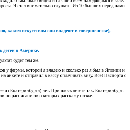
оисходило там- было видно и слышно всем находящимся в зале.
опросы. Я стал внимательно слушать. Из 10 бывших перед нами
тно, каким искусством они владеют в совершенстве),
ь детей в Америке.
льтат будет тем же.
ков у фирмы, которой я владею и сколько раз я был в Японии и
 на анкете и отправил в кассу оплачивать визу. Все! Паспорта с
 из Екатеринбурга) нет. Пришлось лететь так: Екатеринбург-
ов по расписанию» о которых расскажу позже.