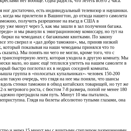
еслами нет вообще. Одна радость, что лететь всего 2 часа.
я ног достаточно, есть индивидуальный телевизор и наушники.
е, когда мы прилетели в Вашингтон, до отхода нашего самолета
таможню, получить разрешение на въезд в США в
у уже минут через 5, как мы зашли в зал получения багажа.
реди» и мы рванули к эмиграционному комиссару, но тут на
и бирки на чемоданах с багажными квитками. По закону
все это сверил и «дал добро таможни», мы, приняв низкий
к, который показывая на наши чемоданы принялся что то
сказать). Мы понять ни чего не могли, кроме того, что с
на транспортерную ленту, которая уходила в другую комнату. Мы
ески мало, но шанс ещё теплился улететь на нашем самолете в
орый быстро поглотил их в недрах соседней комнаты.
вышла группа в «полосатых купальниках»- человек 150-200
али такую очередь, что глядя на нее мы поняли, что шансы
вдоль стенки таможни в обход китайских товарищей, но тут же
х метрового роста, с бюстом 7-8 размера, попой не менее 180
надежно преградила нам путь. Минут 10 мы пытались,
 неприступна. Глядя на билеты абсолютно тупыми глазами, она
ыстро и через 15 минут мы с вшитыми степлером разрешениями