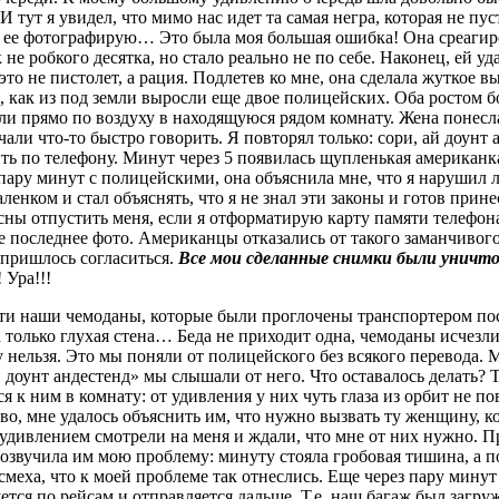
ут я увидел, что мимо нас идет та самая негра, которая не пуст
у ее фотографирую… Это была моя большая ошибка! Она среагиро
 не робкого десятка, но стало реально не по себе. Наконец, ей у
то не пистолет, а рация. Подлетев ко мне, она сделала жуткое в
 как из под земли выросли еще двое полицейских. Оба ростом бо
ли прямо по воздуху в находящуюся рядом комнату. Жена понесл
али что-то быстро говорить. Я повторял только: сори, ай доунт 
ить по телефону. Минут через 5 появилась щупленькая американк
 пару минут с полицейскими, она объяснила мне, что я нарушил 
ленком и стал объяснять, что я не знал эти законы и готов при
ны отпустить меня, если я отформатирую карту памяти телефона, т.
ее последнее фото. Американцы отказались от такого заманчиво
 пришлось согласиться.
Все мои сделанные снимки были уничт
 Ура!!!
йти наши чемоданы, которые были проглочены транспортером по
только глухая стена… Беда не приходит одна, чемоданы исчезли
 нельзя. Это мы поняли от полицейского без всякого перевода. 
доунт андестенд» мы слышали от него. Что оставалось делать? 
я к ним в комнату: от удивления у них чуть глаза из орбит не по
во, мне удалось объяснить им, что нужно вызвать ту женщину, 
с удивлением смотрели на меня и ждали, что мне от них нужно.
звучила им мою проблему: минуту стояла гробовая тишина, а пот
меха, что к моей проблеме так отнеслись. Еще через пару минут
уется по рейсам и отправляется дальше. Т.е. наш багаж был загр