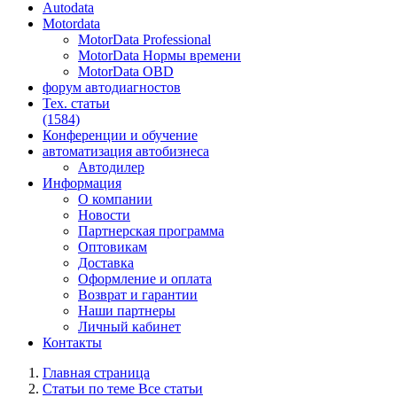
Autodata
Motordata
MotorData Professional
MotorData Нормы времени
MotorData OBD
форум
автодиагностов
Тех. статьи
(1584)
Конференции
и обучение
автоматизация
автобизнеса
Автодилер
Информация
О компании
Новости
Партнерская программа
Оптовикам
Доставка
Оформление и оплата
Возврат и гарантии
Наши партнеры
Личный кабинет
Контакты
Главная страница
Статьи по теме Все статьи