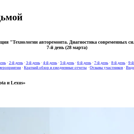
дьмой
ция "Технологии авторемонта. Диагностика современных си
7-й день (28 марта)
день
·
2-й день
·
3-й день
·
4-й день
·
5-й день
·
6-й день
·
7-й день
·
8-й день
·
9-й
мероприятии
·
Краткий обзор и ежедневные отчеты
·
Отзывы участников
·
Виде
ta и Lexus»