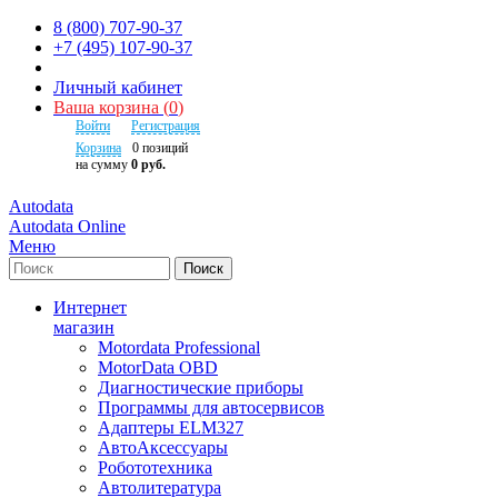
8 (800) 707-90-37
+7 (495) 107-90-37
Личный кабинет
Ваша корзина
(
0
)
Войти
Регистрация
Корзина
0
позиций
на сумму
0 руб.
Autodata
Autodata Online
Меню
Поиск
Интернет
магазин
Motordata Professional
MotorData OBD
Диагностические приборы
Программы для автосервисов
Адаптеры ELM327
АвтоАксессуары
Робототехника
Автолитература