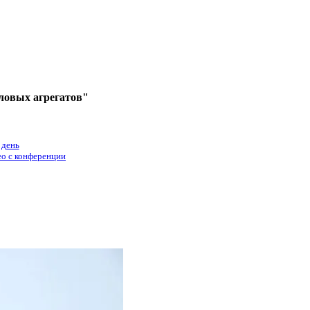
ловых агрегатов"
 день
о с конференции