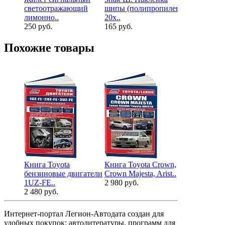
светоотражающий
шипы (полипропилен,
лимонно..
20х..
250 руб.
165 руб.
Похожие товары
Книга Toyota
Книга Toyota Crown,
Книга Toyo
бензиновые двигатели
Crown Majesta, Arist..
1995-2001 б
1UZ-FE..
2 980 руб.
2 780 руб.
2 480 руб.
Интернет-портал Легион-Автодата создан для
удобных покупок: автолитературы, программ для