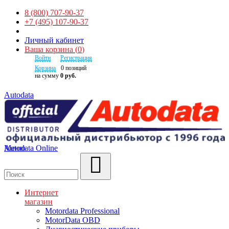
8 (800) 707-90-37
+7 (495) 107-90-37
Личный кабинет
Ваша корзина
(
0
)
Войти
Регистрация
Корзина
0
позиций
на сумму
0 руб.
Autodata
Autodata Online
Меню
Поиск
Интернет
магазин
Motordata Professional
MotorData OBD