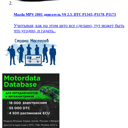
Mazda MPV 2001 двигатель V6 2.5. DTC P1345, P1170, P1173
Учитывая, как на этом авто все сделано, тут может быть
что угодно, и гадать..