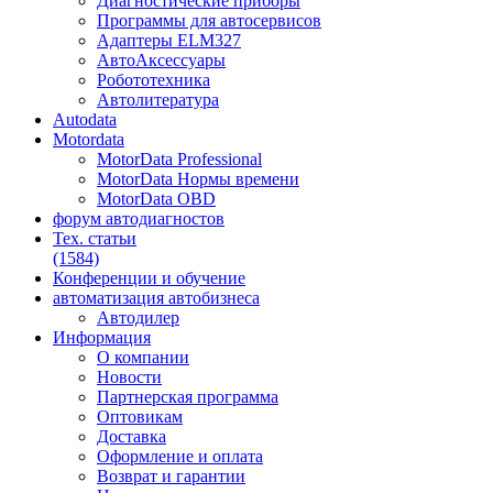
Диагностические приборы
Программы для автосервисов
Адаптеры ELM327
АвтоАксессуары
Робототехника
Автолитература
Autodata
Motordata
MotorData Professional
MotorData Нормы времени
MotorData OBD
форум
автодиагностов
Тех. статьи
(1584)
Конференции
и обучение
автоматизация
автобизнеса
Автодилер
Информация
О компании
Новости
Партнерская программа
Оптовикам
Доставка
Оформление и оплата
Возврат и гарантии