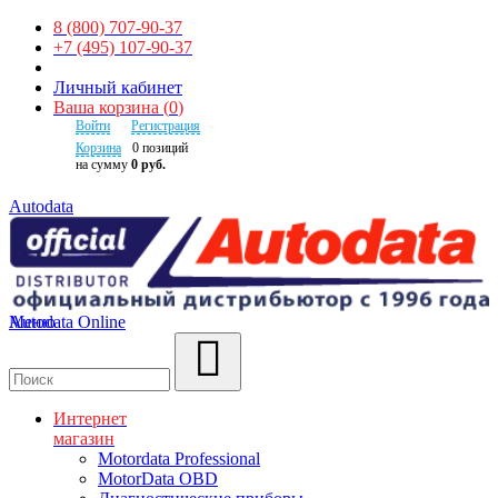
8 (800) 707-90-37
+7 (495) 107-90-37
Личный кабинет
Ваша корзина
(
0
)
Войти
Регистрация
Корзина
0
позиций
на сумму
0 руб.
Autodata
Autodata Online
Меню
Поиск
Интернет
магазин
Motordata Professional
MotorData OBD