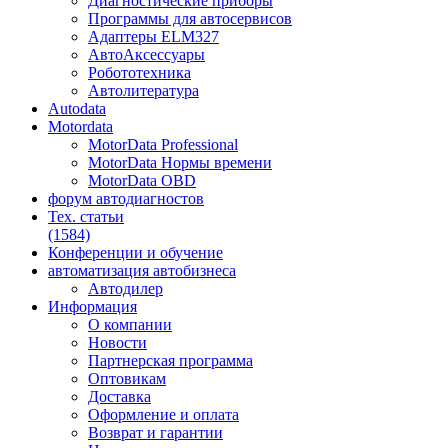
Диагностические приборы
Программы для автосервисов
Адаптеры ELM327
АвтоАксессуары
Робототехника
Автолитература
Autodata
Motordata
MotorData Professional
MotorData Нормы времени
MotorData OBD
форум
автодиагностов
Тех. статьи
(1584)
Конференции
и обучение
автоматизация
автобизнеса
Автодилер
Информация
О компании
Новости
Партнерская программа
Оптовикам
Доставка
Оформление и оплата
Возврат и гарантии