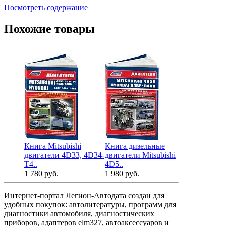
Посмотреть содержание
Похожие товары
Книга Mitsubishi
Книга дизельные
Книга двиг
двигатели 4D33, 4D34-
двигатели Mitsubishi
Mitsubishi 
T4..
4D5..
6..
1 780 руб.
1 980 руб.
2 480 руб.
Интернет-портал Легион-Автодата создан для
удобных покупок: автолитературы, программ для
диагностики автомобиля, диагностических
приборов, адаптеров elm327, автоаксессуаров и