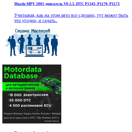
Mazda MPV 2001 двигатель V6 2.5. DTC P1345, P1170, P1173
Учитывая, как на этом авто все сделано, тут может быть
что угодно, и гадать..