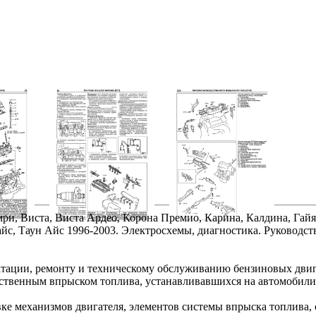
ри, Виста, Виста Ардео, Корона Премио, Карина, Калдина, Гайя
айс, Таун Айс 1996-2003. Электросхемы, диагностика. Руководст
атации, ремонту и техническому обслуживанию бензиновых двигат
ственным впрыском топлива, устанавливавшихся на автомобили T
ке механизмов двигателя, элементов системы впрыска топлива,