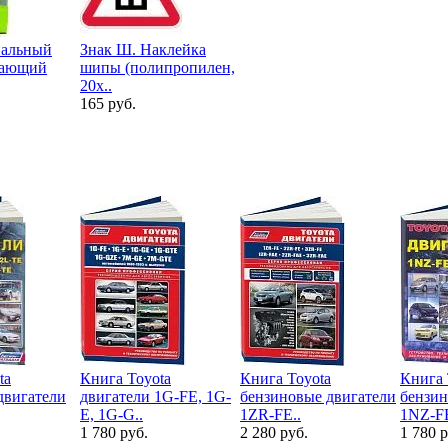
нальный
Знак Ш. Наклейка
жающий
шипы (полипропилен,
20х..
165 руб.
ta
Книга Toyota
Книга Toyota
Книга 
двигатели
двигатели 1G-FE, 1G-
бензиновые двигатели
бензин
E, 1G-G..
1ZR-FE..
1NZ-FE
1 780 руб.
2 280 руб.
1 780 р