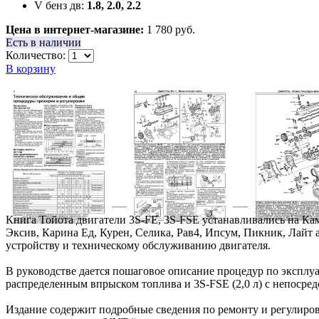
V бенз дв:
1.8, 2.0, 2.2
Цена в интернет-магазине:
1 780 руб.
Есть в наличии
Количество:
В корзину
Книга Тойота двигатели 3S-FE, 3S-FSE устанавливались на Кам
Эксив, Карина Ед, Курен, Селика, Рав4, Ипсум, Пикник, Лайт 
устройству и техническому обслуживанию двигателя.
В руководстве дается пошаговое описание процедур по эксплу
распределенным впрыском топлива и 3S-FSE (2,0 л) с непосред
Издание содержит подробные сведения по ремонту и регулиров