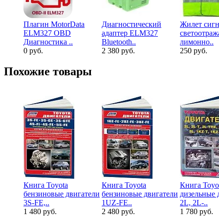
Плагин MotorData
Диагностический
Жилет сиг
ELM327 OBD
адаптер ELM327
светоотра
Диагностика ..
Bluetooth..
лимонно..
0 руб.
2 380 руб.
250 руб.
Похожие товары
Книга Toyota
Книга Toyota
Книга Toyo
бензиновые двигатели
бензиновые двигатели
дизельные 
3S-FE,..
1UZ-FE..
2L, 2L-..
1 480 руб.
2 480 руб.
1 780 руб.