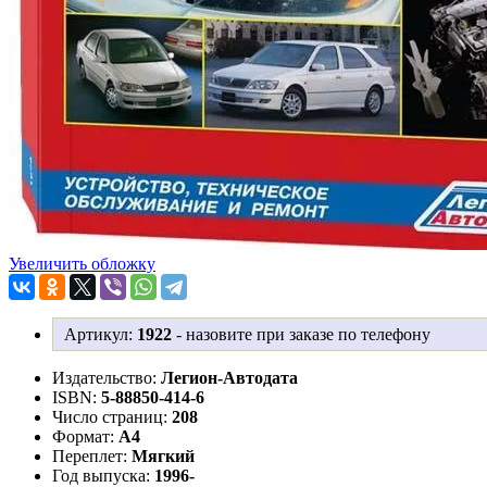
Увеличить обложку
Артикул:
1922
-
назовите при заказе по телефону
Издательство:
Легион-Aвтодата
ISBN:
5-88850-414-6
Число страниц:
208
Формат:
А4
Переплет:
Мягкий
Год выпуска:
1996-