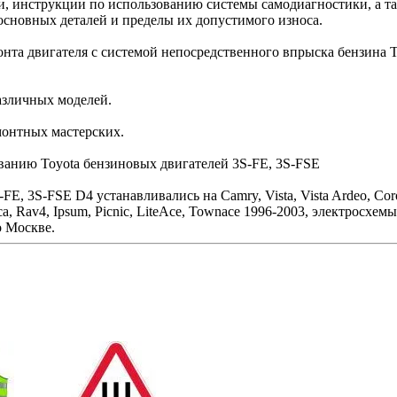
дки, инструкции по использованию системы самодиагностики, а 
основных деталей и пределы их допустимого износа.
та двигателя с системой непосредственного впрыска бензина To
азличных моделей.
монтных мастерских.
ванию Toyota бензиновых двигателей 3S-FE, 3S-FSE
E, 3S-FSE D4 устанавливались на Camry, Vista, Vista Ardeo, Coro
elica, Rav4, Ipsum, Picnic, LiteAce, Townace 1996-2003, электросх
о Москве.