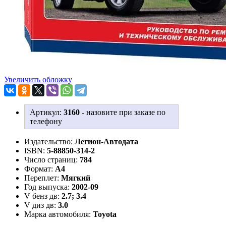
Увеличить обложку
Артикул:
3160
-
назовите при заказе по
телефону
Издательство:
Легион-Aвтодата
ISBN:
5-88850-314-2
Число страниц:
784
Формат:
А4
Переплет:
Мягкий
Год выпуска:
2002-09
V бенз дв:
2.7; 3.4
V диз дв:
3.0
Марка автомобиля:
Toyota