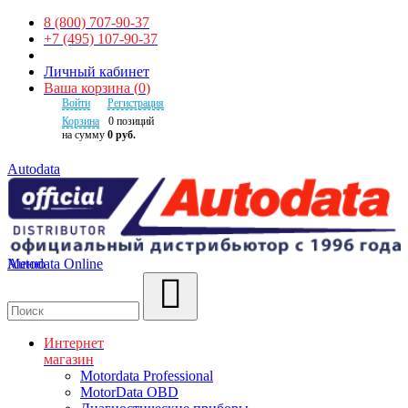
8 (800) 707-90-37
+7 (495) 107-90-37
Личный кабинет
Ваша корзина
(
0
)
Войти
Регистрация
Корзина
0
позиций
на сумму
0 руб.
Autodata
Autodata Online
Меню
Поиск
Интернет
магазин
Motordata Professional
MotorData OBD