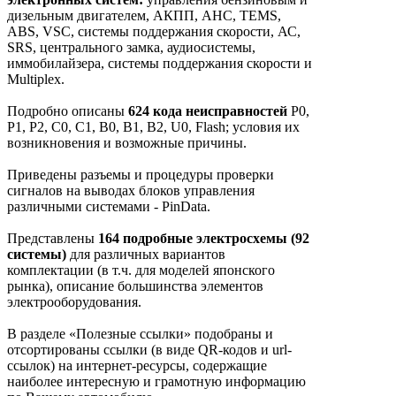
дизельным двигателем, АКПП, АНС, TEMS,
ABS, VSC, системы поддержания скорости, АС,
SRS, центрального замка, аудиосистемы,
иммобилайзера, системы поддержания скорости и
Multiplex.
Подробно описаны
624 кода неисправностей
P0,
P1, Р2, C0, С1, В0, В1, В2, U0, Flash; условия их
возникновения и возможные причины.
Приведены разъемы и процедуры проверки
сигналов на выводах блоков управления
различными системами - PinData.
Представлены
164 подробные электросхемы (92
системы)
для различных вариантов
комплектации (в т.ч. для моделей японского
рынка), описание большинства элементов
электрооборудования.
В разделе «Полезные ссылки» подобраны и
отсортированы ссылки (в виде QR-кодов и url-
ссылок) на интернет-ресурсы, содержащие
наиболее интересную и грамотную информацию