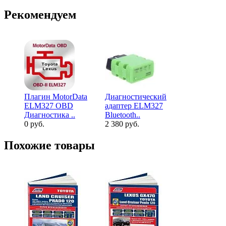
Рекомендуем
Плагин MotorData
Диагностический
Жилет сиг
ELM327 OBD
адаптер ELM327
светоотра
Диагностика ..
Bluetooth..
лимонно..
0 руб.
2 380 руб.
250 руб.
Похожие товары