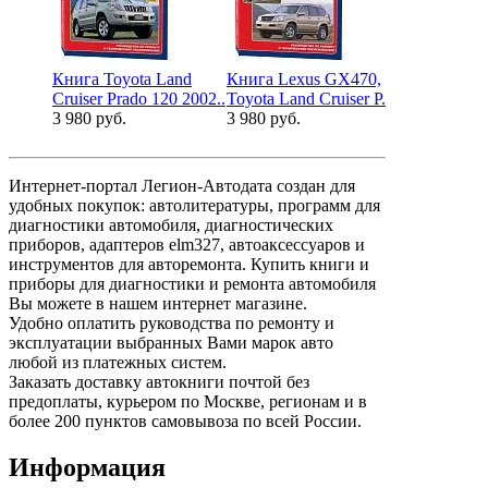
Книга Toyota Land
Книга Lexus GX470,
Книга Toyo
Cruiser Prado 120 2002..
Toyota Land Cruiser P..
Cruiser Prad
3 980 руб.
3 980 руб.
2 980 руб.
Интернет-портал Легион-Автодата создан для
удобных покупок: автолитературы, программ для
диагностики автомобиля, диагностических
приборов, адаптеров elm327, автоаксессуаров и
инструментов для авторемонта. Купить книги и
приборы для диагностики и ремонта автомобиля
Вы можете в нашем интернет магазине.
Удобно оплатить руководства по ремонту и
эксплуатации выбранных Вами марок авто
любой из платежных систем.
Заказать доставку автокниги почтой без
предоплаты, курьером по Москве, регионам и в
более 200 пунктов самовывоза по всей России.
Информация