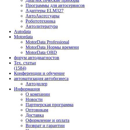
Диагностические приборы
Программы для автосервисов
Адаптеры ELM327
АвтоАксессуары
Робототехника
Автолитература
Autodata
Motordata
MotorData Professional
MotorData Нормы времени
MotorData OBD
форум
автодиагностов
Тех. статьи
(1584)
Конференции
и обучение
автоматизация
автобизнеса
Автодилер
Информация
О компании
Новости
Партнерская программа
Оптовикам
Доставка
Оформление и оплата
Возврат и гарантии