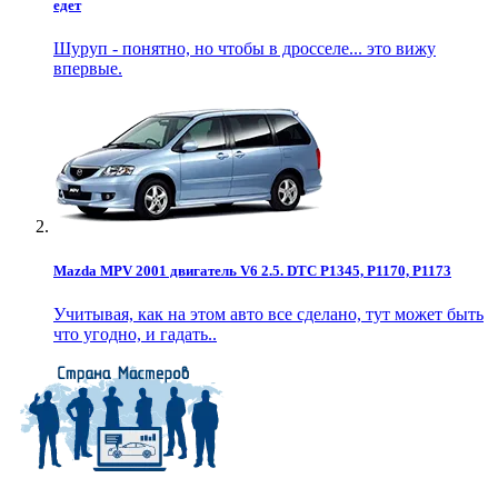
едет
Шуруп - понятно, но чтобы в дросселе... это вижу
впервые.
Mazda MPV 2001 двигатель V6 2.5. DTC P1345, P1170, P1173
Учитывая, как на этом авто все сделано, тут может быть
что угодно, и гадать..