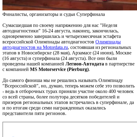
Финалисты, организаторы и судьи Суперфинала
Сумасшедшая по своему напряжению для нас "Неделя
автодиагностики" 16-24 августа, наконец, закончилась,
одновременно завершилась и четырехмесячная эстафета
всероссийской Олимпиады автодиагностов
Олимпиады
автодиагностов на Motordata.ru
, состоявшая из региональных
этапов в Новосибирске (28 мая), Арзамасе (24 июня), Москве
(16 августа) и суперфинала (24 августа). Все они были
проведены нашей компанией
Легион-Автодата
в партнерстве
с компанией
MS Motorservice (Pierburg)
.
До самого финиша мы не решались называть Олимпиаду
"Всероссийской", но, думаю, теперь можем себе это позволить
- ведь в отборочных турах приняли участие около 400 человек
со всей страны, более полутора десятков победителей и
призеров региональных этапов встречались в суперфинале, да
и по итогам среди семи награжденных оказались
представители пяти регионов.