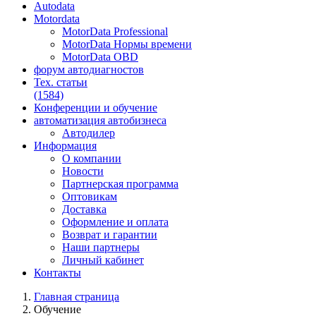
Autodata
Motordata
MotorData Professional
MotorData Нормы времени
MotorData OBD
форум
автодиагностов
Тех. статьи
(1584)
Конференции
и обучение
автоматизация
автобизнеса
Автодилер
Информация
О компании
Новости
Партнерская программа
Оптовикам
Доставка
Оформление и оплата
Возврат и гарантии
Наши партнеры
Личный кабинет
Контакты
Главная страница
Обучение