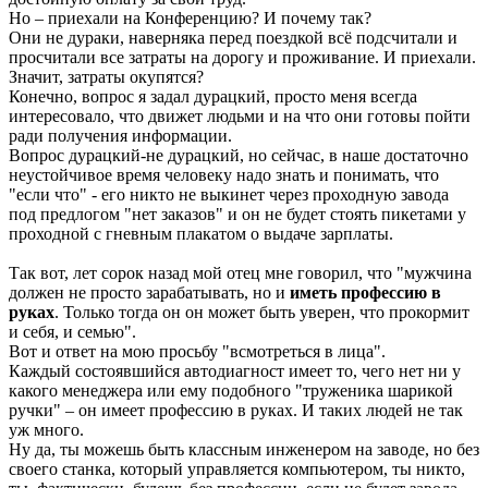
Но – приехали на Конференцию? И почему так?
Они не дураки, наверняка перед поездкой всё подсчитали и
просчитали все затраты на дорогу и проживание. И приехали.
Значит, затраты окупятся?
Конечно, вопрос я задал дурацкий, просто меня всегда
интересовало, что движет людьми и на что они готовы пойти
ради получения информации.
Вопрос дурацкий-не дурацкий, но сейчас, в наше достаточно
неустойчивое время человеку надо знать и понимать, что
"если что" - его никто не выкинет через проходную завода
под предлогом "нет заказов" и он не будет стоять пикетами у
проходной с гневным плакатом о выдаче зарплаты.
Так вот, лет сорок назад мой отец мне говорил, что "мужчина
должен не просто зарабатывать, но и
иметь профессию в
руках
. Только тогда он он может быть уверен, что прокормит
и себя, и семью".
Вот и ответ на мою просьбу "всмотреться в лица".
Каждый состоявшийся автодиагност имеет то, чего нет ни у
какого менеджера или ему подобного "труженика шарикой
ручки" – он имеет профессию в руках. И таких людей не так
уж много.
Ну да, ты можешь быть классным инженером на заводе, но без
своего станка, который управляется компьютером, ты никто,