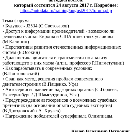
который состоится 24 августа 2017 г. Подробнее:
https://autodata.ru/training/august2017/forum.php
Темы форума:
• Будущее - J2534 (С.Светозаров)
• Доступ к информации производителей - возможно ли
реализовать опыт Европы и США в местных условиях
(М.Калинин)
• Перспективы развития отечественных информационных
систем (Б.Осокин)
• Диагностика двигателя и трансмиссии по анализу
работающего в них масла (д.т.н., профессор Р.Нигматуллин)
• Как зарабатывать в современных условиях
(В.Постоловский)
• Свап как метод решения проблем современного
двигателестроения (В.Пащенко, Уфа)
• Автосервисы: давление надзорных органов (С.Гордеев,
Екатеринбург / Д.Шамсутдинов, Уфа)
• Предупреждение автосервисов о возможных судебных
претензиях (на основании опыта судебных экспертиз)
(В.Дроздовский / А. Хрулев)
• Награждение победителей суперфинала Олимпиады.
Кучер Владимир Петрович