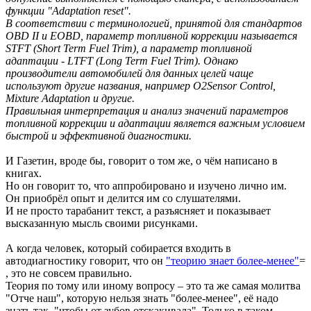
функции "Adaptation reset".
В соответствии с терминологией, принятой для стандартов
OBD II и EOBD, параметр топливной коррекции называется
STFT (Short Term Fuel Trim), а параметр топливной
адаптации - LTFT (Long Term Fuel Trim). Однако
производители автомобилей для данных целей чаще
используют другие названия, например O2Sensor Control,
Mixture Adaptation и другие.
Правильная интерпретация и анализ значений параметров
топливной коррекции и адаптации является важным условием
быстрой и эффективной диагностики.
И Газетин, вроде бы, говорит о том же, о чём написано в
книгах.
Но он говорит то, что аппробировано и изучено лично им.
Он приобрёл опыт и делится им со слушателями.
И не просто тарабанит текст, а разъясняет и показывает
высказанную мысль своими рисунками.
А когда человек, который собирается входить в
автодиагностику говорит, что он
"теорию знает более-менее"
=
, это не совсем правильно.
Теория по тому или иному вопросу – это та же самая молитва
"Отче наш", которую нельзя знать "более-менее", её надо
знать так, "чтобы от зубов отскакивала". Только в таком