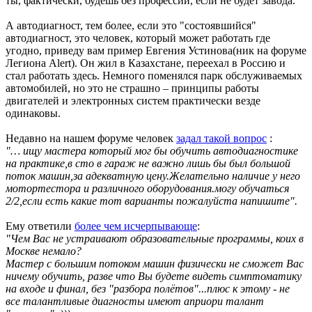
ты, фактически, будешь без профессии, если не будет завода.
А автодиагност, тем более, если это "состоявшийся"
автодиагност, это человек, который может работать где
угодно, приведу вам пример Евгения Устинова(ник на форуме
Легиона Alert). Он жил в Казахстане, переехал в Россию и
стал работать здесь. Немного поменялся парк обслуживаемых
автомобилей, но это не страшно – принципы работы
двигателей и электронных систем практически везде
одинаковы.
Недавно на нашем форуме человек
задал такой вопрос
:
"… ищу мастера который мог бы обучить автодиагностике
на практике,в сто в гараж не важно лишь бы был большой
поток машин,за адекватную цену.Желательно наличие у него
мотортестора и различного оборудования.могу обучаться
2/2,если есть какие тот варианты пожалуйста напишите".
Ему ответили
более чем исчерпывающе
:
"Чем Вас не устраивают образовательные программы, коих в
Москве немало?
Мастер с большим потоком машин физически не сможет Вас
ничему обучить, разве что Вы будете видеть симптоматику
на входе и финал, без "разбора полётов"...плюс к этому - не
все талантливые диагносты имеют априори талант