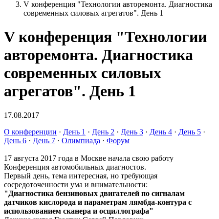
V конференция "Технологии авторемонта. Диагностика
современных силовых агрегатов". День 1
V конференция "Технологии
авторемонта. Диагностика
современных силовых
агрегатов". День 1
17.08.2017
О конференции
·
День 1
·
День 2
·
День 3
·
День 4
·
День 5
·
День 6
·
День 7
·
Олимпиада
·
Форум
17 августа 2017 года в Москве начала свою работу
Конференция автомобильных диагностов.
Первый день, тема интересная, но требующая
сосредоточенности ума и внимательности:
"Диагностика бензиновых двигателей по сигналам
датчиков кислорода и параметрам лямбда-контура с
использованием сканера и осциллографа"