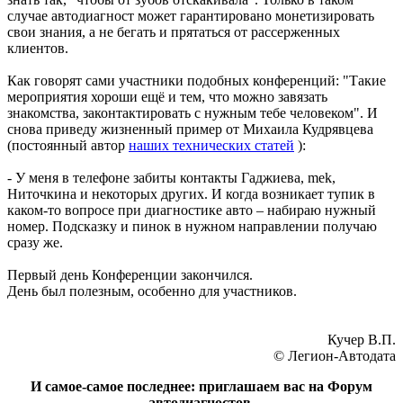
случае автодиагност может гарантировано монетизировать
свои знания, а не бегать и прятаться от рассерженных
клиентов.
Как говорят сами участники подобных конференций: "Такие
мероприятия хороши ещё и тем, что можно завязать
знакомства, законтактировать с нужным тебе человеком". И
снова приведу жизненный пример от Михаила Кудрявцева
(постоянный автор
наших технических статей
):
- У меня в телефоне забиты контакты Гаджиева, mek,
Ниточкина и некоторых других. И когда возникает тупик в
каком-то вопросе при диагностике авто – набираю нужный
номер. Подсказку и пинок в нужном направлении получаю
сразу же.
Первый день Конференции закончился.
День был полезным, особенно для участников.
Кучер В.П.
© Легион-Автодата
И самое-самое последнее: приглашаем вас на Форум
автодиагностов,