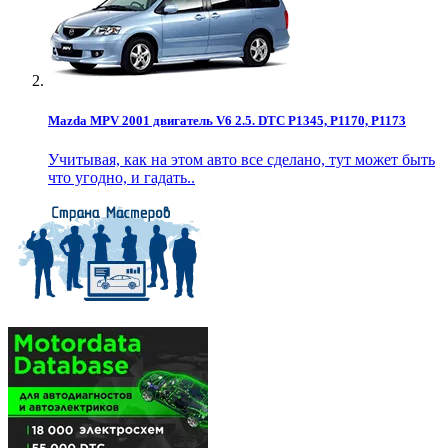
Mazda MPV 2001 двигатель V6 2.5. DTC P1345, P1170, P1173
Учитывая, как на этом авто все сделано, тут может быть
что угодно, и гадать..