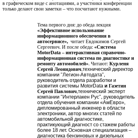
в графическом виде с анотациями, а участники конференции
только делают свои заметки – что посчитают нужными.
Тема первого дня: до обеда
лекция
«
Эффективное использование
информационного обеспечения в
автосервисе»,
читает Евдокимов Сергей
Сергеевич.
И после обеда:
«Система
MotorData – интерактивная справочно-
информационная система по диагностике и
ремонту автомобилей»
. Читают:
Курленя
Сергей Леонидович
,технический директор
компании "Легион-Автодата",
руководитель отдела разработки и
развития системы MotorData
и
Газетин
Сергей Павлович
,технический эксперт
компании "Интерлакен Рус", руководитель
отдела обучения компании «АмЕвро»,
дипломированный инженер в области
электроники, автор многих статей по
автомобильной диагностике,
практикующий диагност со стажем работы
более 18 лет. Основная специализация –
диагностика бензиновых и дизельных