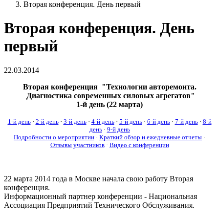
Вторая конференция. День первый
Вторая конференция. День
первый
22.03.2014
Вторая конференция "Технологии авторемонта.
Диагностика современных силовых агрегатов"
1-й день (22 марта)
1-й день
·
2-й день
·
3-й день
·
4-й день
·
5-й день
·
6-й день
·
7-й день
·
8-й
день
·
9-й день
Подробности о мероприятии
·
Краткий обзор и ежедневные отчеты
·
Отзывы участников
·
Видео с конференции
22 марта 2014 года в Москве начала свою работу Вторая
конференция.
Информационный партнер конференции - Национальная
Ассоциация Предприятий Технического Обслуживания.