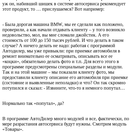
уж он, набивший шишек в системе автосервиса рекомендует
этот продукт, то … прислушаемся? Вот например:
- Была дорогая машина
BMW
, мы ее сделали как положено,
проверили, а как начали отдавать клиенту – у того возникло
недовольство, мол, вы мне сломали джойстик. А его
стоимость от 100 до 150 тысяч рублей. И что делать в таком
случае? А ничего делать не надо: работая с программой
Автодилер, мы уже привыкли: при приемке автомобиля в
ремонт внимательно ее осматривать, описывать все ее
«коцки», обязательно делать фото и т.п. Для всего этого в
программе предусмотрены специальные разделы и модули.
Так и на этой машине – мы показали клиенту фото, мы
предоставили клиенту описание его автомобиля при приемке
(состояние и выявленные неполадки) и что? Он так скромно
потупился и сказал: - Извините, что-то я немного попутал…
Нормально так «попутал», да?
В программе АвтоДилер много модулей и все, фактически, по
мере разрастания автосервиса будут нужны. Смотрим модуль
«Товары».