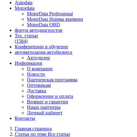
Autodata
Motordata
MotorData Professional
MotorData Нормы времени
MotorData OBD
форум
автодиагностов
Тех. статьи
(1584)
Конференции
и обучение
автоматизация
автобизнеса
Автодилер
Информация
О компании
Новости
Партнерская программа
Оптовикам
Доставка
Оформление и оплата
Возврат и гарантии
Наши партнеры
Личный кабинет
Контакты
Главная страница
Статьи по теме Все статьи