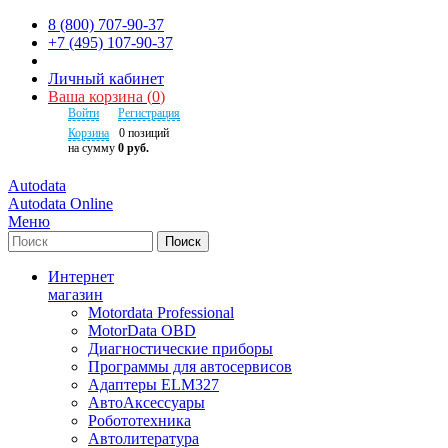
8 (800) 707-90-37
+7 (495) 107-90-37
Личный кабинет
Ваша корзина
(
0
)
Войти
Регистрация
Корзина
0
позиций
на сумму
0 руб.
Autodata
Autodata Online
Меню
Поиск
Интернет
магазин
Motordata Professional
MotorData OBD
Диагностические приборы
Программы для автосервисов
Адаптеры ELM327
АвтоАксессуары
Робототехника
Автолитература