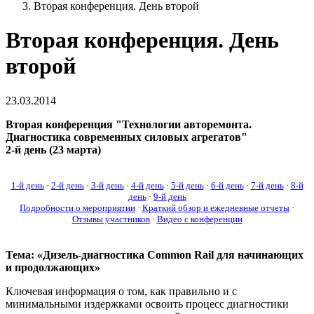
Вторая конференция. День второй
Вторая конференция. День
второй
23.03.2014
Вторая конференция "Технологии авторемонта.
Диагностика современных силовых агрегатов"
2-й день (23 марта)
1-й день
·
2-й день
·
3-й день
·
4-й день
·
5-й день
·
6-й день
·
7-й день
·
8-й
день
·
9-й день
Подробности о мероприятии
·
Краткий обзор и ежедневные отчеты
·
Отзывы участников
·
Видео с конференции
Тема: «Дизель-диагностика Common Rail для начинающих
и продолжающих»
Ключевая информация о том, как правильно и с
минимальными издержками освоить процесс диагностики