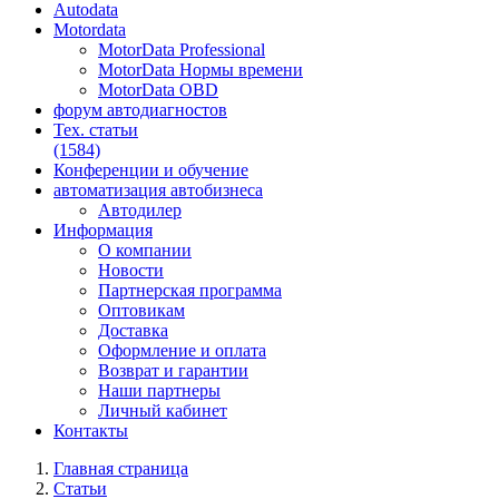
Autodata
Motordata
MotorData Professional
MotorData Нормы времени
MotorData OBD
форум
автодиагностов
Тех. статьи
(1584)
Конференции
и обучение
автоматизация
автобизнеса
Автодилер
Информация
О компании
Новости
Партнерская программа
Оптовикам
Доставка
Оформление и оплата
Возврат и гарантии
Наши партнеры
Личный кабинет
Контакты
Главная страница
Статьи