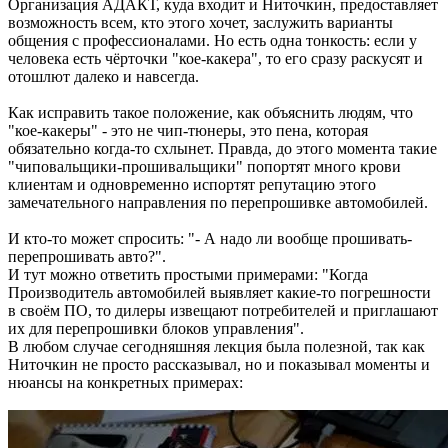
Организация АДАКТ, куда входит и Ниточкин, предоставляет
возможность всем, кто этого хочет, заслужить варианты
общения с профессионалами. Но есть одна тонкость: если у
человека есть чёрточки "кое-какера", то его сразу раскусят и
отошлют далеко и навсегда.
Как исправить такое положение, как объяснить людям, что
"кое-какеры" - это не чип-тюнеры, это пена, которая
обязательно когда-то схлынет. Правда, до этого момента такие
"чиповальщики-прошивальщики" попортят много крови
клиентам и одновременно испортят репутацию этого
замечательного направления по перепрошивке автомобилей.
И кто-то может спросить: "- А надо ли вообще прошивать-
перепрошивать авто?".
И тут можно ответить простыми примерами: "Когда
Производитель автомобилей выявляет какие-то погрешности
в своём ПО, то дилеры извещают потребителей и приглашают
их для перепрошивки блоков управления".
В любом случае сегодняшняя лекция была полезной, так как
Ниточкин не просто рассказывал, но и показывал моменты и
нюансы на конкретных примерах: