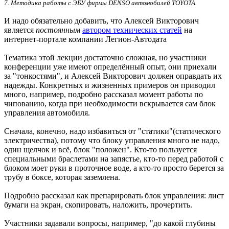
7. Методика работы с ЭБУ фирмы DENSO автомобилей TOYOTA.
И надо обязательно добавить, что Алексей Викторович
является
постоянным
автором технических статей
на
интернет-портале компании Легион-Автодата
Тематика этой лекции достаточно сложная, но участники
конференции уже имеют определённый опыт, они приехали
за "тонкостями", и Алексей Викторович должен оправдать их
надежды. Конкретных и жизненных примеров он приводил
много, например, подробно рассказал момент работы по
чипованию, когда при необходимости вскрывается сам блок
управления автомобиля.
Сначала, конечно, надо избавиться от "статики"(статического
электричества), потому что блоку управления много не надо,
один щелчок и всё, блок "положен". Кто-то пользуется
специальными браслетами на запястье, кто-то перед работой с
блоком моет руки в проточное воде, а кто-то просто берется за
трубу в боксе, которая заземлена.
Подробно рассказал как препарировать блок управления: лист
бумаги на экран, скопировать, наложить, прочертить.
Участники задавали вопросы, например, "до какой глубины