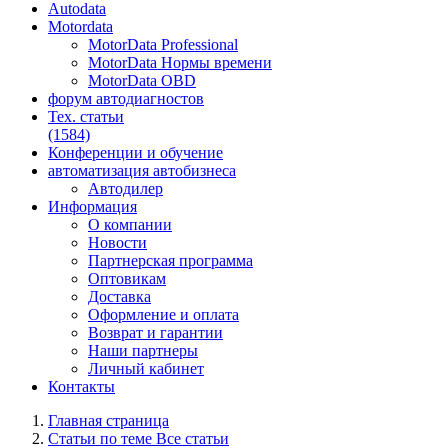
Autodata
Motordata
MotorData Professional
MotorData Нормы времени
MotorData OBD
форум
автодиагностов
Тех. статьи
(1584)
Конференции
и обучение
автоматизация
автобизнеса
Автодилер
Информация
О компании
Новости
Партнерская программа
Оптовикам
Доставка
Оформление и оплата
Возврат и гарантии
Наши партнеры
Личный кабинет
Контакты
Главная страница
Статьи по теме Все статьи