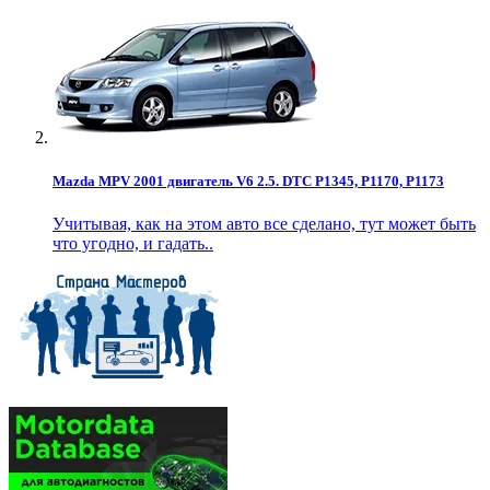
Mazda MPV 2001 двигатель V6 2.5. DTC P1345, P1170, P1173
Учитывая, как на этом авто все сделано, тут может быть
что угодно, и гадать..