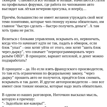
тюнеров" становится всё больше и больше. Начитаются статей
на профильных форумах, где работа по чипованию авто
выглядит как лёгкая вечерняя прогулка, и вперёд…
Причём, большинство не имеет желания утруждать свой мозг
теми понятиями, которые чип-тюнеру нужны обязательно, им
главное "быстро сделать – быстро получить деньги". А там
хоть трава не расти.
Возиться с блоками управления, вскрывать их, нервничать,
когда что-то начинает идти не так, падать в обморок, если
блок "упал" - они хотят уйти от этого, они хотят "шить блок
через дырку", что означает "перепрограммировать через
разъём OBD". В принципе, вариант неплохой, и денег можно
подзаработать?
В принципе – да. Но если взять французского производителя,
то там есть ограничения по федеральному закону, "через
дырку" прошить авто не получится, придётся блок снимать,
вскрывать и так далее. И другие автопроизводители – они все
имеют свои тонкие нюансы, которые надо знать обязательно.
В одном из наших разговоров, Ниточкин высказал мысль,
которую я причешу:
"- Задолбали кое-какеры!".