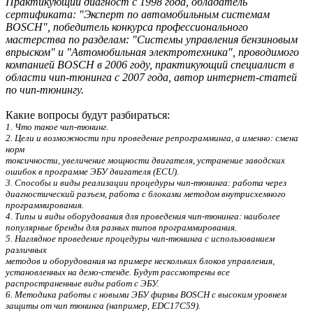
Практикующий диагност с 1998 года, обладатель
сертификата:
"Эксперт по автомобильным системам
BOSCH", победитель конкурса
профессионального
мастерства по разделам: "Системы управления
бензиновым
впрыском" и "Автомобильная электротехника", проводимого
компанией BOSCH в 2006 году, практикующий специалист в
области чип-тюнинга с 2007 года, автор интернет-статей
по чип-тюнингу.
Какие вопросы будут разбираться:
1. Что такое чип-тюнинг.
2. Цели и возможности при проведение репрограмминга, а именно: смена
норм
токсичности, увеличение мощности двигателя, устранение заводских
ошибок в программе ЭБУ двигателя (ECU).
3. Способы и виды реализации процедуры чип-тюнинга: работа через
диагностический разъем, работа с блоками методом внутрисхемного
программирования.
4. Типы и виды оборудования для проведения чип-тюнинга: наиболее
популярные бренды для разных типов программирования.
5. Наглядное проведение процедуры чип-тюнинга с использованием
различных
методов и оборудования на примере нескольких блоков управления,
установленных на демо-стенде. Будут рассмотрены все
распространенные виды работ с ЭБУ.
6. Методика работы с новыми ЭБУ фирмы BOSCH с высоким уровнем
защиты от чип тюнинга (например, EDC17C59).