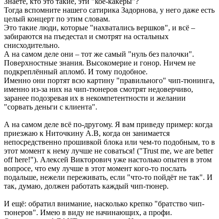
Знаете, кто это такие, эти "кое-какеры"?
Тогда вспомните нашего сатирика Задорнова, у него даже есть
целый концерт по этим словам.
Это такие люди, которые "нахватались вершков", и всё –
забираются на пъедестал и смотрят на остальных
снисходительно.
А на самом деле они – тот же самый "нуль без палочки".
Поверхностные знания. Высокомерие и гонор. Ничем не
подкреплённый апломб. И тому подобное.
Именно они портят всю картину "правильного" чип-тюнинга,
именно из-за них на чип-тюнеров смотрят недоверчиво,
заранее подозревая их в некомпетентности и желании
"сорвать деньги с клиента".
А на самом деле всё по-другому. Я вам приведу пример: когда
приезжаю к Ниточкину А.В, когда он занимается
непосредственно прошивкой блока или чем-то подобным, то в
этот момент к нему лучше не соваться! ("Trust me, we are better
off here!"). Алексей Викторович уже настолько опытен в этом
вопросе, что ему лучше в этот момент кого-то послать
подальше, нежели переживать, если "что-то пойдёт не так". И
так, думаю, должен работать каждый чип-тюнер.
И ещё: обратил внимание, насколько крепко "братство чип-
тюнеров". Имею в виду не начинающих, а профи.