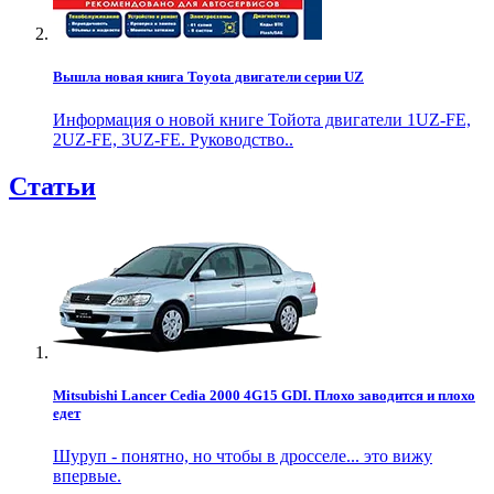
Вышла новая книга Toyota двигатели серии UZ
Информация о новой книге Тойота двигатели 1UZ-FE,
2UZ-FE, 3UZ-FE. Руководство..
Статьи
Mitsubishi Lancer Cedia 2000 4G15 GDI. Плохо заводится и плохо
едет
Шуруп - понятно, но чтобы в дросселе... это вижу
впервые.