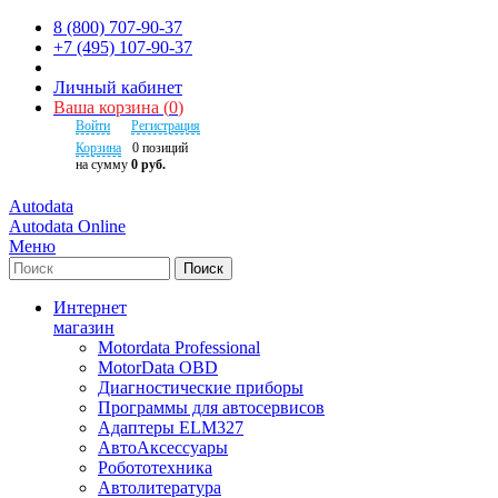
8 (800) 707-90-37
+7 (495) 107-90-37
Личный кабинет
Ваша корзина
(
0
)
Войти
Регистрация
Корзина
0
позиций
на сумму
0 руб.
Autodata
Autodata Online
Меню
Поиск
Интернет
магазин
Motordata Professional
MotorData OBD
Диагностические приборы
Программы для автосервисов
Адаптеры ELM327
АвтоАксессуары
Робототехника
Автолитература