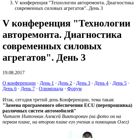
V конференция "Технологии авторемонта. Диагностика
современных силовых агрегатов". День 3
V конференция "Технологии
авторемонта. Диагностика
современных силовых
агрегатов". День 3
19.08.2017
О конференции
·
День 1
·
День 2
·
День 3
·
День 4
·
День 5
·
День 6
·
День 7
·
Олимпиада
·
Форум
Итак, сегодня третий день Конференции, тема такая:
"Замена программного обеспечения ECU (перепрошивка)
различных систем автомобилей"
Читает Ниточкин Алексей Викторович (на фото он на
первом плане, на втором плане его ученик и помощник Олег)