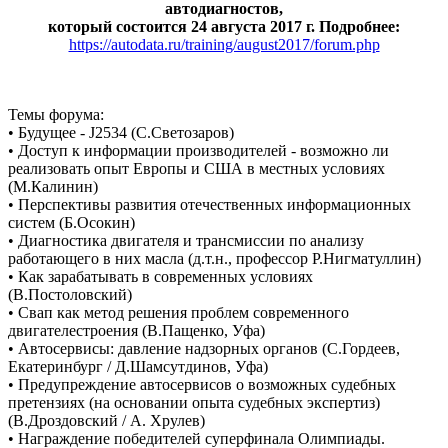
автодиагностов,
который состоится 24 августа 2017 г. Подробнее:
https://autodata.ru/training/august2017/forum.php
Темы форума:
• Будущее - J2534 (С.Светозаров)
• Доступ к информации производителей - возможно ли
реализовать опыт Европы и США в местных условиях
(М.Калинин)
• Перспективы развития отечественных информационных
систем (Б.Осокин)
• Диагностика двигателя и трансмиссии по анализу
работающего в них масла (д.т.н., профессор Р.Нигматуллин)
• Как зарабатывать в современных условиях
(В.Постоловский)
• Свап как метод решения проблем современного
двигателестроения (В.Пащенко, Уфа)
• Автосервисы: давление надзорных органов (С.Гордеев,
Екатеринбург / Д.Шамсутдинов, Уфа)
• Предупреждение автосервисов о возможных судебных
претензиях (на основании опыта судебных экспертиз)
(В.Дроздовский / А. Хрулев)
• Награждение победителей суперфинала Олимпиады.