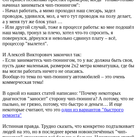
начинал заниматься чип-тюнингом":
- Начал работать, а мимо проходил наш слесарь, задел
проводок, удивился, мол, а чего тут проводок на полу делает,
а у меня тут же блок упал …
- Или другой случай, тоже в процессе работы: ко мне подошёл
наш маляр, тронул за плечо, хотел что-то спросить, я
повернулся, дёрнулся и невольно сдвинул плату – всё,
процессор "вылетел".
И Алексей Викторович закончил так:
- Если занимаетесь чип-тюнингом, то у вас должна быть своя,
пусть даже маленькая, размером 2х2 метра комнатушка, где бы
вы могли работать ничего не опасаясь.
Вообще-то тема по чип-тюнингу автомобилей – это очень
коммерческая тема!
В одной из наших статей написано: "Почему некоторых
диагностов "заносит" сторону чип-тюнинга? А потому, что не
пыльно, не грязно, потому, что быстро и деньги… И еще
некоторые считают, что это
один из вариантов "быстрого
ремонта"
Истинная правда. Трудно сказать, что конкретно подталкивает
людей на это, но в последнее время новоиспечённых "чип-